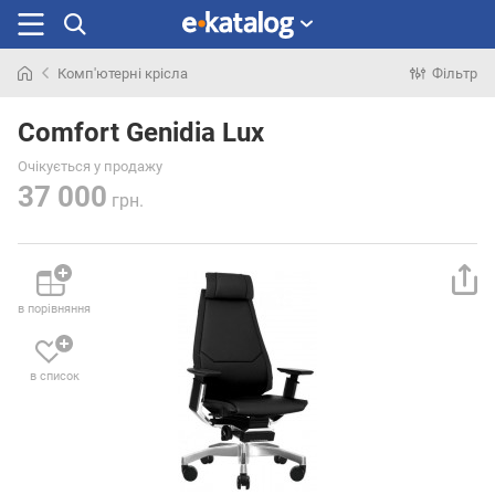
Комп'ютерні крісла
Фільтр
Шукали
раніше
Comfort Genidia Lux
Очікується у продажу
37 000
грн.
в порівняння
в список