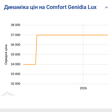
Динаміка цін на Comfort Genidia Lux
38 000
 000
 000
 000
37 000
36 000
Середня ціна
35 000
32 000
34 000
33 000
32 000
2024
2025
2028
2026
L