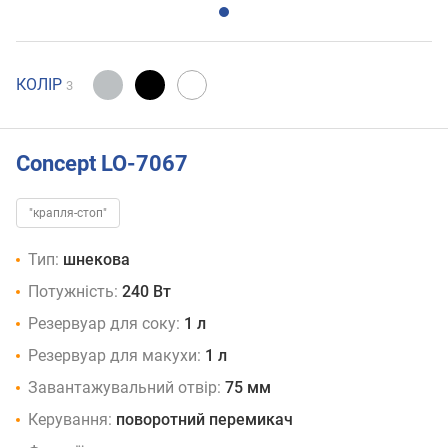
КОЛІР
3
Concept LO-7067
"крапля-стоп"
Тип:
шнекова
Потужність:
240 Вт
Резервуар для соку:
1 л
Резервуар для макухи:
1 л
Завантажувальний отвір:
75 мм
Керування:
поворотний перемикач