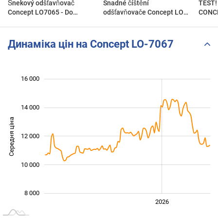
Šnekový odšťavňovač
Snadné číštění
TEST! odšťavnění bezinek 
Concept LO7065 - Do
odšťavňovače Concept LO
CONC
poslední kapky
7065 - WASH PROGRAM
Динаміка цін на Concept LO-7067
 000
 000
 000
 000
 000
 000
16 000
14 000
Середня ціна
12 000
10 000
10 000
8 000
2024
2025
2028
2026
L