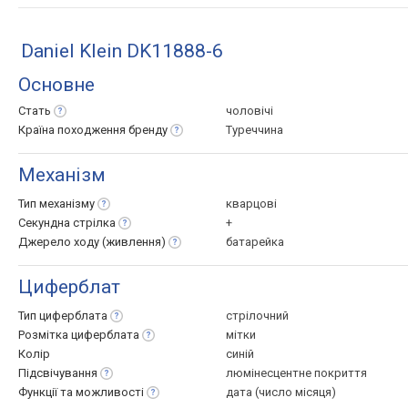
Daniel Klein DK11888-6
Основне
Стать
чоловічі
Країна походження
бренду
Туреччина
Механізм
Тип
механізму
кварцові
Секундна
стрілка
+
Джерело ходу
(живлення)
батарейка
Циферблат
Тип
циферблата
стрілочний
Розмітка
циферблата
мітки
Колір
синій
Підсвічування
люмінесцентне покриття
Функції та
можливості
дата (число місяця)