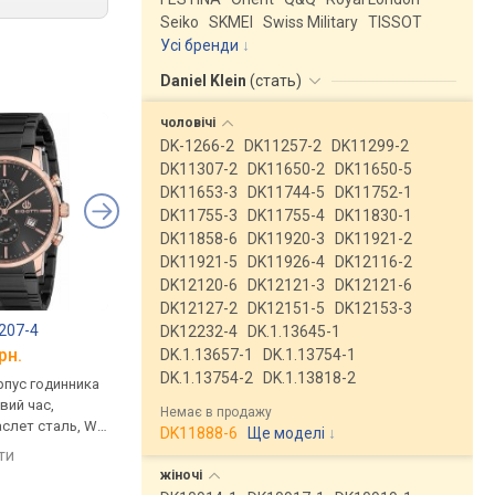
Seiko
SKMEI
Swiss Military
TISSOT
Усі бренди
Daniel Klein
(
стать
)
чоловічі
DK-1266-2
DK11257-2
DK11299-2
DK11307-2
DK11650-2
DK11650-5
DK11653-3
DK11744-5
DK11752-1
DK11755-3
DK11755-4
DK11830-1
DK11858-6
DK11920-3
DK11921-2
DK11921-5
DK11926-4
DK12116-2
DK12120-6
DK12121-3
DK12121-6
DK12127-2
DK12151-5
DK12153-3
0207-4
Bigotti BG.1.10002-5
Q&Q CE02J402Y
DK12232-4
DK.1.13645-1
рн.
від 2 471 грн.
від 2 673 грн.
DK.1.13657-1
DK.1.13754-1
DK.1.13754-2
DK.1.13818-2
рпус годинника
кварцові, корпус годинника
кварцові, корпус го
вий час,
латунь, світовий час,
латунь, ремінець: бр
Немає в продажу
аслет сталь, WR
ремінець: браслет сталь, WR
сталь, WR 50, Японія
DK11888-6
Ще моделі
↓
а
30, Туреччина
яти
порівняти
порівняти
жіночі