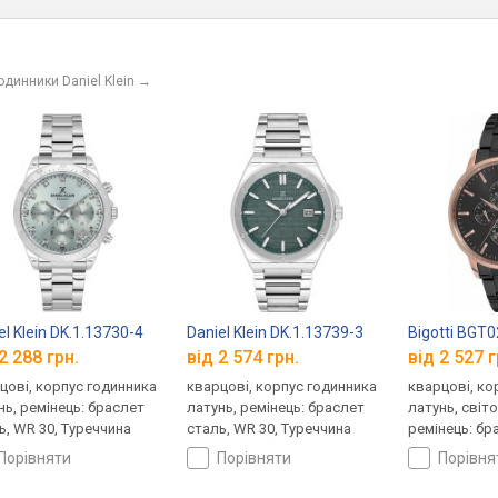
одинники Daniel Klein
→
el Klein DK.1.13730-4
Daniel Klein DK.1.13739-3
Bigotti BGT
2 288 грн.
від 2 574 грн.
від 2 527 г
цові, корпус годинника
кварцові, корпус годинника
кварцові, ко
нь, ремінець: браслет
латунь, ремінець: браслет
латунь, світо
ь, WR 30, Туреччина
сталь, WR 30, Туреччина
ремінець: бр
50, Туреччин
порівняти
порівняти
порівн