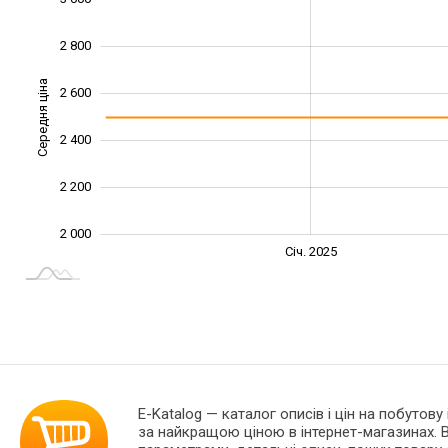
2 800
Середня ціна
2 600
2 000
2 400
2 200
2 000
Жовт.
Жовт.
Лип.
Квіт.
Квіт.
Лип.
Січ. 2025
L
E-Katalog
— каталог описів і цін на побутову 
за найкращою ціною в інтернет-магазинах. 