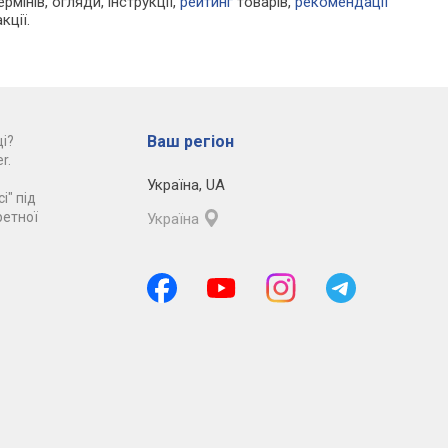
рмінів, огляди, інструкції,
рейтинг
товарів,
рекомендації
кції.
Ваш регіон
і?
r.
Україна
,
UA
і" під
ретної
Україна