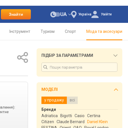
UA
Знайти
Україна
Увійти
Інструмент
Туризм
Спорт
Мода та аксесуари
ПІДБІР ЗА ПАРАМЕТРАМИ
МОДЕЛІ
у продажу
всі
ивлення):
Бренди
ентне
Adriatica
Bigotti
Casio
Certina
Citizen
Claude Bernard
Daniel Klein
FESTINA
Orient
Q&Q
Royal London