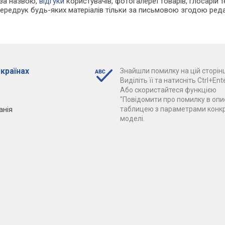
 за назвою,
відгуки
користувачів, фотогалереї товарів, глосарій те
Передрук будь-яких матеріалів тільки за письмовою згодою реда
 країнах
Знайшли помилку на цій сторінц
Виділіть її та натисніть Ctrl+Ente
Або скористайтеся функцією
"Повідомити про помилку в опис
анія
таблицею з параметрами конк
моделі.