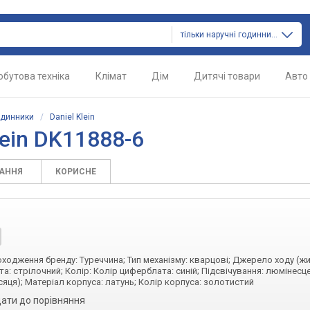
тільки наручні годинники
обутова техніка
Клімат
Дім
Дитячі товари
Авто
одинники
/
Daniel Klein
lein DK11888-6
ТАННЯ
КОРИСНЕ
походження бренду: Туреччина; Тип механізму: кварцові; Джерело ходу (ж
а: стрілочний; Колір: Колір циферблата: синій; Підсвічування: люмінесц
сяця); Матеріал корпуса: латунь; Колір корпуса: золотистий
ати до порівняння