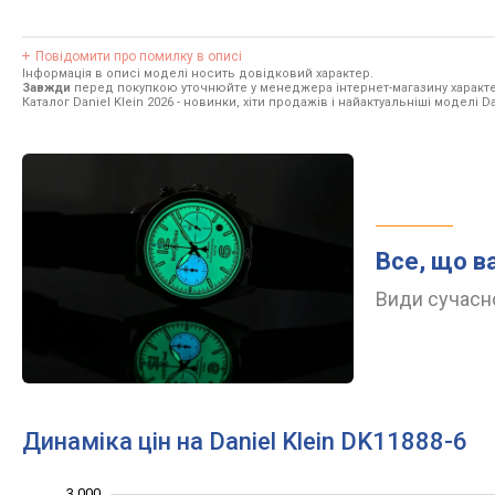
Повідомити про помилку в описі
Інформація в описі моделі носить довідковий характер.
Завжди
перед покупкою уточнюйте у менеджера інтернет-магазину характе
Каталог Daniel Klein 2026
- новинки, хіти продажів і найактуальніші моделі Dan
Все, що в
Види сучасно
Динаміка цін на Daniel Klein DK11888-6
3 000
1 600
1 800
3 200