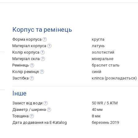
Корпус та ремінець
Форма
корпуса
кругла
Матеріал
корпуса
латунь
Колір
корпуса
золотистий
Матеріал
скла
мінеральне
Ремінець
браслет сталь
Колір
ремінця
синій
Застібка
кліпса (розкладається)
Інше
Захист від
води
50 WR / 5 ATM
Діаметр /
ширина
40 мм
Товщина
8 мм
Дата додавання на E-Katalog
березень 2019