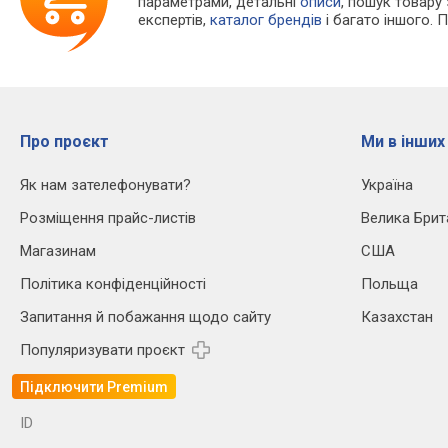
параметрами, детальні
описи
, пошук товару
експертів,
каталог брендів
і багато іншого. 
Про проєкт
Ми в інших
Як нам зателефонувати?
Україна
Розміщення прайс-листів
Велика Брит
Магазинам
США
Політика конфіденційності
Польща
Запитання й побажання щодо сайту
Казахстан
Популяризувати проєкт
Підключити Premium
ID