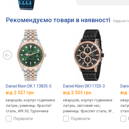
Рекомендуємо товари в наявності
Наручні г
Daniel Klein DK.1.13835-5
Daniel Klein DK11720-3
Dani
від 2 527 грн.
від 2 533 грн.
від 
кварцові, корпус годинника
кварцові, корпус годинника
квар
латунь, ремінець: браслет
латунь, світовий час,
лату
сталь, WR 30, Туреччина
ремінець: браслет сталь, WR
стал
50, Туреччина
порівняти
порівняти