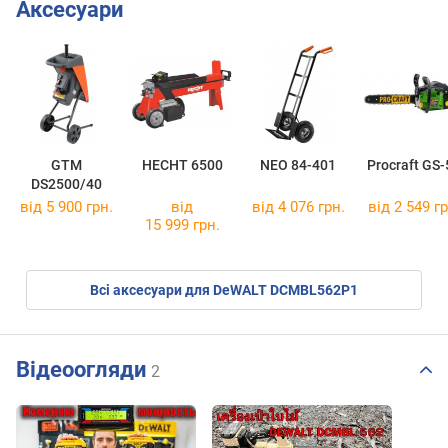
Аксесуари
GTM
HECHT 6500
NEO 84-401
Procraft GS-
DS2500/40
від 5 900 грн.
від
від 4 076 грн.
від 2 549 гр
15 999 грн.
Всі аксесуари для DeWALT DCMBL562P1
Відеоогляди
2