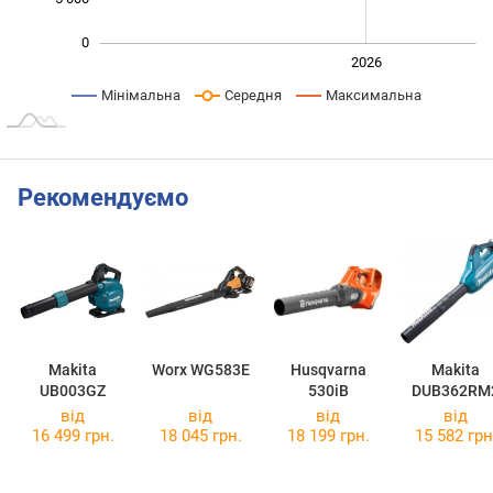
0
2024
2025
2028
2026
L
Мінімальна
Середня
Максимальна
Рекомендуємо
Makita
Worx WG583E
Husqvarna
Makita
UB003GZ
530iB
DUB362RM
від
від
від
від
16 499 грн.
18 045 грн.
18 199 грн.
15 582 грн