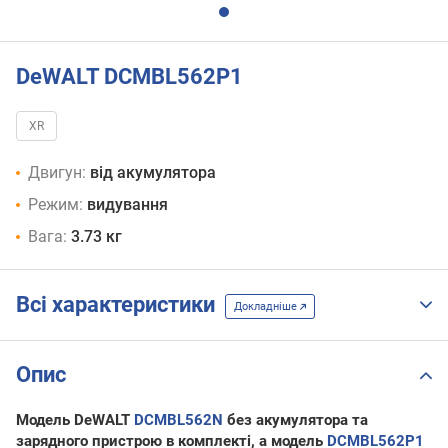
DeWALT DCMBL562P1
XR
Двигун:
від акумулятора
Режим:
видування
Вага:
3.73 кг
Всі характеристики
Докладніше
Опис
Модель DeWALT
DCMBL562N
без акумулятора та
зарядного пристрою в комплекті, а модель
DCMBL562P1