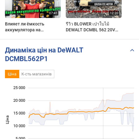
Влияет ли ёмкость
รีวิว BLOWER เป่าใบไม้
аккумулятора на
DEWALT DCMBL 562 20V
мощность инструмента?
MAX ไร้แปรงถ่านรุ่นใหม่
Проверяю прибором.
ล่าสุด ลมแรงจัด
Какой аккумулятор
Динаміка цін на DeWALT
выбрать
DCMBL562P1
Ціна
К-сть магазинів
25 000
 000
 000
 000
20 000
15 000
Ціна
10 000
10 000
5 000