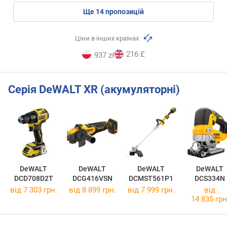
ще
14
пропозицій
Ціни в інших країнах
216 £
937 zł
Серія DeWALT XR (акумуляторні)
DeWALT
DeWALT
DeWALT
DeWALT
DCD708D2T
DCG416VSN
DCMST561P1
DCS334N
від 7 303 грн.
від 8 899 грн.
від 7 999 грн.
від
14 835 грн