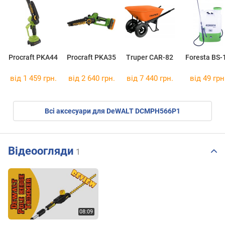
Procraft PKA44
Procraft PKA35
Truper CAR-82
Foresta BS-
від 1 459 грн.
від 2 640 грн.
від 7 440 грн.
від 49 грн
Всі аксесуари для DeWALT DCMPH566P1
Відеоогляди
1