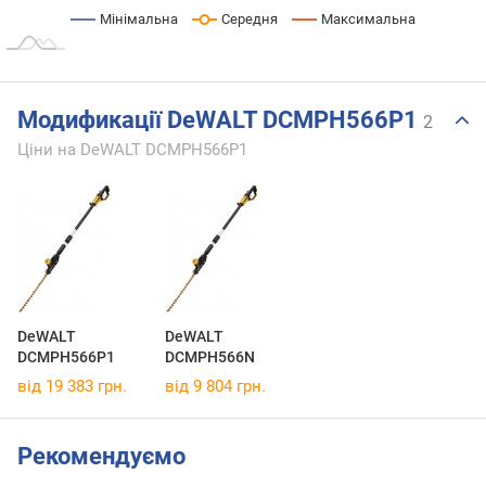
Мінімальна
Середня
Максимальна
Модификації DeWALT DCMPH566P1
2
Ціни на DeWALT DCMPH566P1
DeWALT
DeWALT
DCMPH566P1
DCMPH566N
від 19 383 грн.
від 9 804 грн.
Рекомендуємо