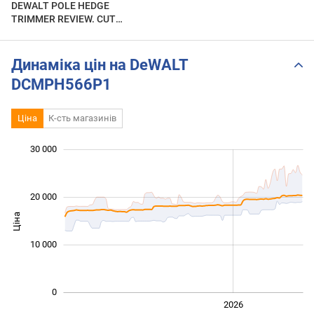
DEWALT POLE HEDGE
TRIMMER REVIEW. CUT
YOUR TIME IN HALF
Динаміка цін на DeWALT
DCMPH566P1
Ціна
К-сть магазинів
30 000
 000
 000
 000
 000
 000
 000
20 000
Ціна
10 000
10 000
0
2024
2025
2028
2026
L