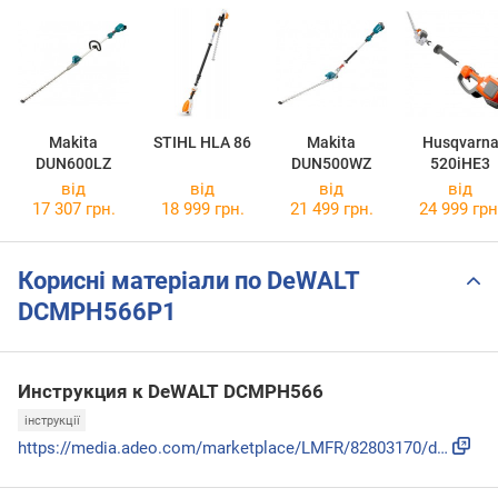
Makita
STIHL HLA 86
Makita
Husqvarn
DUN600LZ
DUN500WZ
520iHE3
від
від
від
від
17 307 грн.
18 999 грн.
21 499 грн.
24 999 грн
Корисні матеріали по DeWALT
DCMPH566P1
Инструкция к DeWALT DCMPH566
інструкції
https://media.adeo.com/marketplace/LMFR/82803170/d1d5d0ab-6...