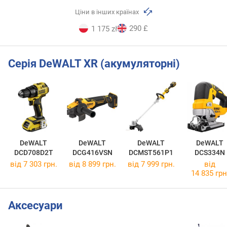
Ціни в інших країнах
290 £
1 175 zł
Серія DeWALT XR (акумуляторні)
DeWALT
DeWALT
DeWALT
DeWALT
DCD708D2T
DCG416VSN
DCMST561P1
DCS334N
від 7 303 грн.
від 8 899 грн.
від 7 999 грн.
від
14 835 грн
Аксесуари