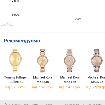
7 000
6 000
2024
2025
2028
2026
L
Рекомендуємо
Tommy Hilfiger
Michael Kors
Michael Kors
Michael Ko
Juliette
MK3836
MK6176
MK3726
1782642
від 7 757 грн.
від 7 520 грн.
від 7 470 грн.
від 7 920 гр
Наручні годинники
Diesel
Фільтр
Усі моделі