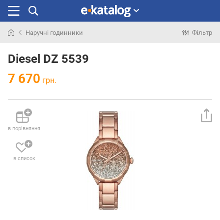
Наручні годинники
Фільтр
Шукали
раніше
Diesel DZ 5539
7 670
грн.
в порівняння
в список