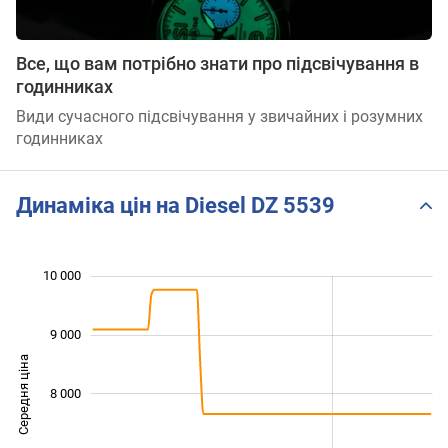
Все, що вам потрібно знати про підсвічування в
годинниках
Види сучасного підсвічування у звичайних і розумних
годинниках
Динаміка цін на Diesel DZ 5539
 000
 500
 500
 500
 000
 000
10 000
9 000
Середня ціна
8 000
10 000