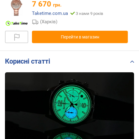
7 670
грн.
Taketime.com.ua
З нами 9 років
(Харків)
Перейти в магазин
Корисні статті