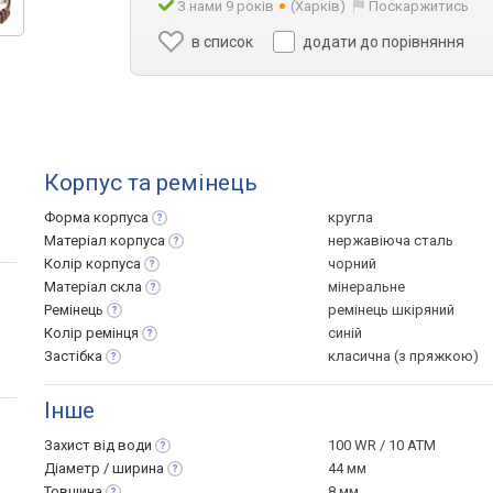
З нами 9 років
(Харків)
Поскаржитись
в список
додати до порівняння
Корпус та ремінець
Форма
корпуса
кругла
Матеріал
корпуса
нержавіюча сталь
Колір
корпуса
чорний
Матеріал
скла
мінеральне
Ремінець
ремінець шкіряний
Колір
ремінця
синій
Застібка
класична (з пряжкою)
Інше
Захист від
води
100 WR / 10 ATM
Діаметр /
ширина
44 мм
Товщина
8 мм