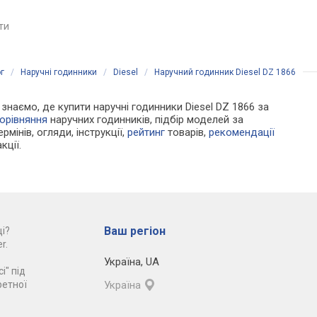
Швейцарія
Японія
яти
порівняти
порівняти
г
/
Наручні годинники
/
Diesel
/
Наручний годинник Diesel DZ 1866
и знаємо, де купити наручні годинники Diesel DZ 1866 за
орівняння
наручних годинників, підбір моделей за
рмінів, огляди, інструкції,
рейтинг
товарів,
рекомендації
кції.
Ваш регіон
і?
r.
Україна
,
UA
і" під
ретної
Україна