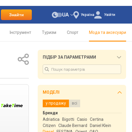
UA
Знайти
Україна
Увійти
Інструмент
Туризм
Спорт
Мода та аксесуари
ПІДБІР ЗА ПАРАМЕТРАМИ
МОДЕЛІ
у продажу
всі
Бренди
Adriatica
Bigotti
Casio
Certina
Citizen
Claude Bernard
Daniel Klein
Diesel
FESTINA
Orient
Q&Q