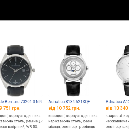
de Bernard 70201 3 NIN
Adriatica 8134.5213QF
Adriatica A
9 751 грн.
від 10 752 грн.
від 10 340 
цові, корпус годинника
кварцові, корпус годинника
кварцові, ко
авіюча сталь, ремінець:
нержавіюча сталь, фази
нержавіюча с
нець шкіряний, WR 50,
місяця, ремінець: ремінець
ремінець шкі