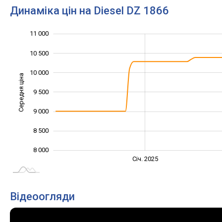
Динаміка цін на Diesel DZ 1866
11 000
11 500
7 000
7 500
10 500
10 000
Середня ціна
9 500
10 000
9 000
8 500
8 000
Січ. 2027
Лип.
Січ. 2025
L
Відеоогляди