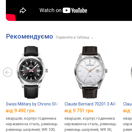
Рекомендуємо
Порівняти в таблиці
→
Swiss Military by Chrono SM34094.05
Claude Bernard 70201 3 AIR
Clau
від 9 492 грн.
від 9 751 грн.
від 
кварцові, корпус годинника
кварцові, корпус годинника
квар
нержавіюча сталь, ремінець:
нержавіюча сталь, ремінець:
нерж
ремінець шкіряний, WR 100,
ремінець шкіряний, WR 50,
ремі