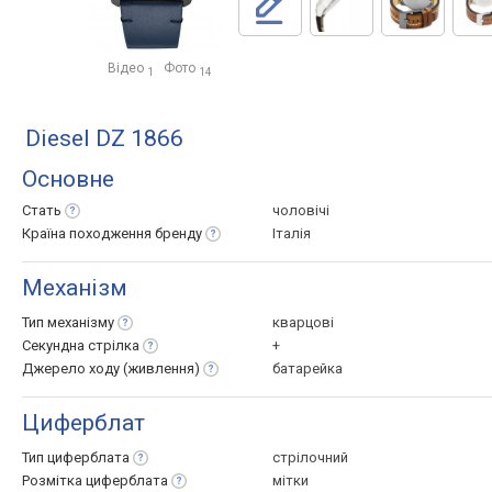
Відео
Фото
1
14
Diesel DZ 1866
Основне
Стать
чоловічі
Країна походження
бренду
Італія
Механізм
Тип
механізму
кварцові
Секундна
стрілка
+
Джерело ходу
(живлення)
батарейка
Циферблат
Тип
циферблата
стрілочний
Розмітка
циферблата
мітки