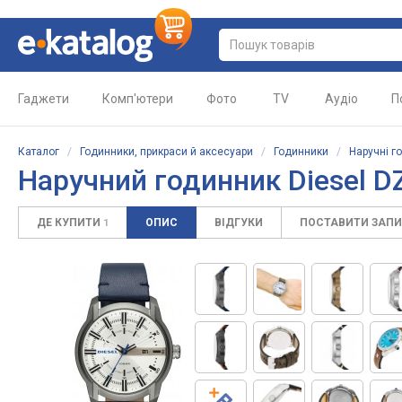
Гаджети
Комп'ютери
Фото
TV
Аудіо
П
Каталог
/
Годинники, прикраси й аксесуари
/
Годинники
/
Наручні г
Наручний годинник Diesel D
ДЕ КУПИТИ
ОПИС
ВІДГУКИ
ПОСТАВИТИ ЗАП
1