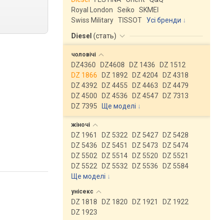
Royal London
Seiko
SKMEI
Swiss Military
TISSOT
Усі бренди
Diesel
(
стать
)
чоловічі
DZ4360
DZ4608
DZ 1436
DZ 1512
DZ 1866
DZ 1892
DZ 4204
DZ 4318
DZ 4392
DZ 4455
DZ 4463
DZ 4479
DZ 4500
DZ 4536
DZ 4547
DZ 7313
DZ 7395
Ще моделі
↓
жіночі
DZ 1961
DZ 5322
DZ 5427
DZ 5428
DZ 5436
DZ 5451
DZ 5473
DZ 5474
DZ 5502
DZ 5514
DZ 5520
DZ 5521
DZ 5522
DZ 5532
DZ 5536
DZ 5584
Ще моделі
↓
унісекс
DZ 1818
DZ 1820
DZ 1921
DZ 1922
DZ 1923