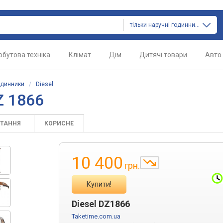
тільки наручні годинники
обутова техніка
Клімат
Дім
Дитячі товари
Авто
одинники
/
Diesel
Z 1866
ИТАННЯ
КОРИСНЕ
10 400
грн.
Купити!
Diesel DZ1866
Taketime.com.ua