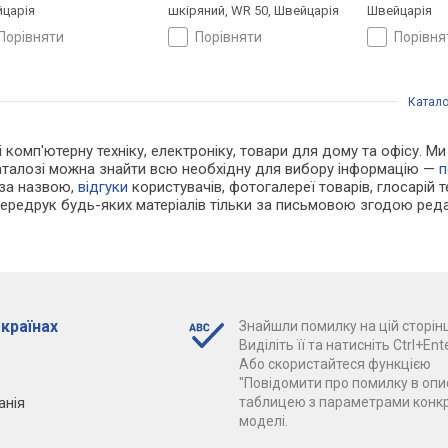
царія
шкіряний, WR 50, Швейцарія
Швейцарія
порівняти
порівняти
порівн
Катало
і комп'ютерну техніку, електроніку, товари для дому та офісу. М
каталозі можна знайти всю необхідну для вибору інформацію —
п
 за назвою,
відгуки
користувачів, фотогалереї товарів, глосарій те
Передрук будь-яких матеріалів тільки за письмовою згодою реда
 країнах
Знайшли помилку на цій сторінц
Виділіть її та натисніть Ctrl+Ente
Або скористайтеся функцією
"Повідомити про помилку в опис
анія
таблицею з параметрами конк
моделі.