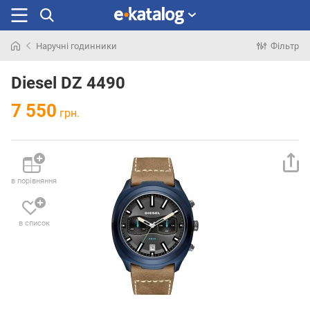
Наручні годинники
Фільтр
Шукали
раніше
Diesel DZ 4490
7 550
грн.
в порівняння
в список