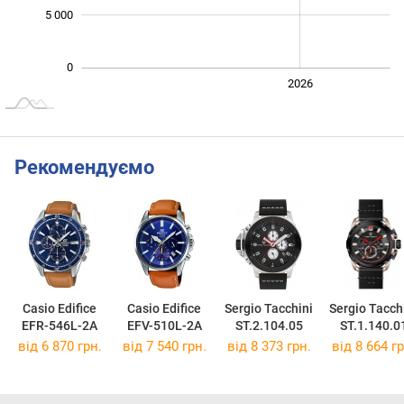
5 000
0
2024
2025
2028
2026
L
Рекомендуємо
Casio Edifice
Casio Edifice
Sergio Tacchini
Sergio Tacch
EFR-546L-2A
EFV-510L-2A
ST.2.104.05
ST.1.140.0
від 6 870 грн.
від 7 540 грн.
від 8 373 грн.
від 8 664 гр