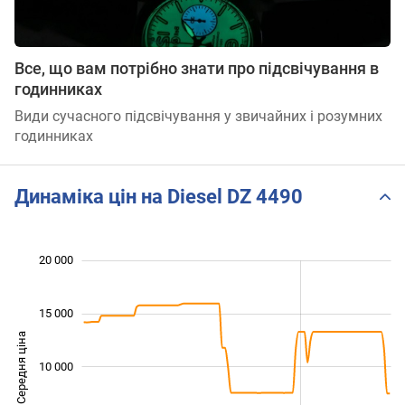
Все, що вам потрібно знати про підсвічування в
годинниках
Види сучасного підсвічування у звичайних і розумних
годинниках
Динаміка цін на Diesel DZ 4490
20 000
 000
 000
 000
15 000
Середня ціна
10 000
10 000