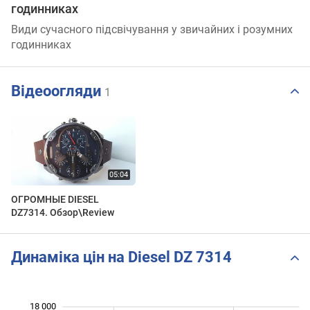
годинниках
Види сучасного підсвічування у звичайних і розумних
годинниках
Відеоогляди
1
ОГРОМНЫЕ DIESEL
DZ7314. Обзор\Review
Динаміка цін на Diesel DZ 7314
 000
 000
 000
 000
 000
 000
18 000