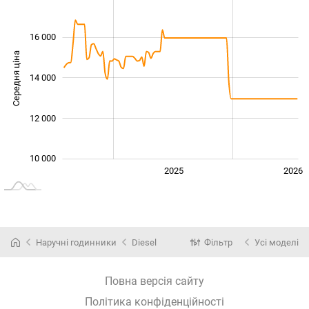
16 000
Середня ціна
14 000
11 000
12 000
10 000
2024
2027
2025
2026
L
Наручні годинники
Diesel
Фільтр
Усі моделі
Повна версія сайту
Політика конфіденційності