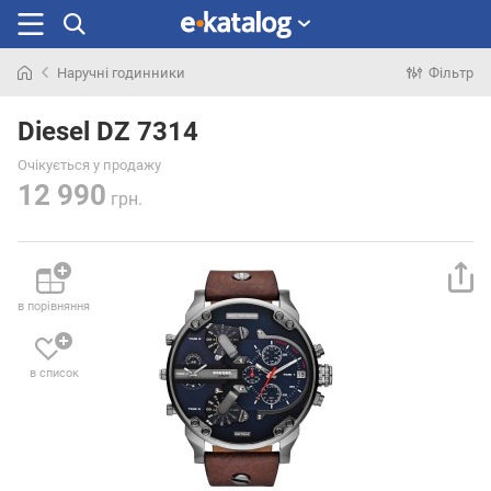
Наручні годинники
Фільтр
Шукали
раніше
Diesel DZ 7314
Очікується у продажу
12 990
грн.
в порівняння
в список