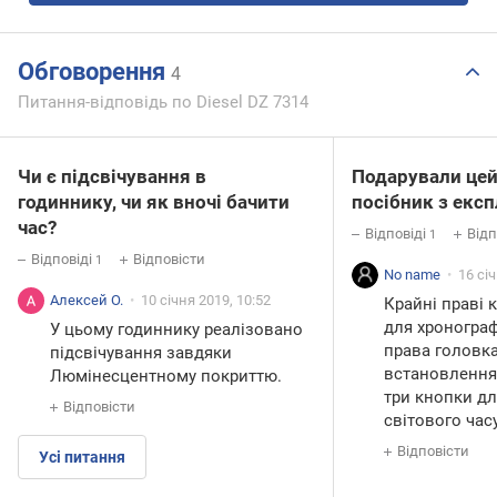
Обговорення
4
Питання-відповідь по Diesel DZ 7314
Чи є підсвічування в
Подарували цей
годиннику, чи як вночі бачити
посібник з експ
час?
Відповіді
Відп
1
Відповіді
Відповісти
1
No name
16 сі
Алексей О.
10 січня 2019, 10:52
Крайні праві 
для хроногра
У цьому годиннику реалізовано
права головк
підсвічування завдяки
встановлення 
Люмінесцентному покриттю.
три кнопки д
Відповісти
світового часу
Відповісти
Усі питання