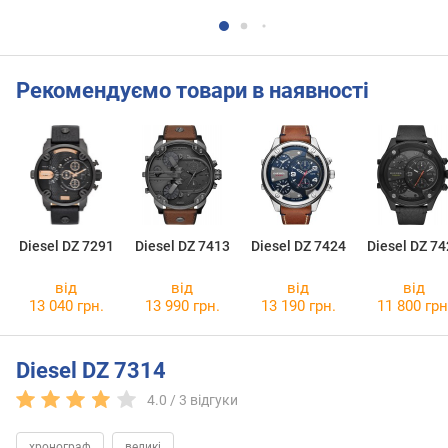
Рекомендуємо товари в наявності
Diesel DZ 7291
Diesel DZ 7413
Diesel DZ 7424
Diesel DZ 74
від
від
від
від
13 040 грн.
13 990 грн.
13 190 грн.
11 800 грн
Diesel DZ 7314
4.0 /
3
відгуки
хронограф
великі