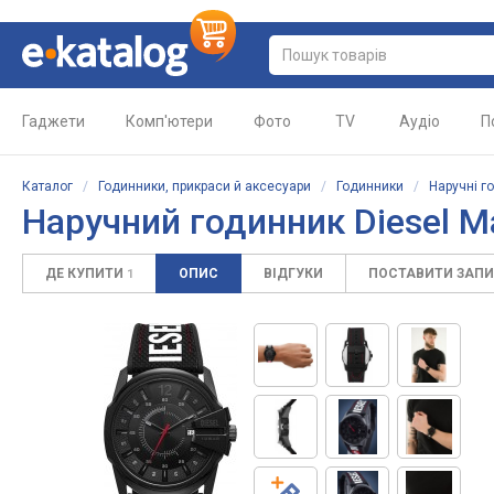
Гаджети
Комп'ютери
Фото
TV
Аудіо
П
Каталог
/
Годинники, прикраси й аксесуари
/
Годинники
/
Наручні г
Наручний годинник Diesel M
ДЕ КУПИТИ
ОПИС
ВІДГУКИ
ПОСТАВИТИ ЗАП
1