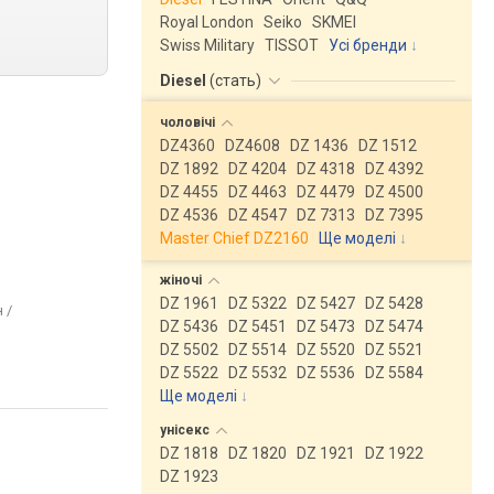
Royal London
Seiko
SKMEI
Swiss Military
TISSOT
Усі бренди
Diesel
(
стать
)
чоловічі
DZ4360
DZ4608
DZ 1436
DZ 1512
DZ 1892
DZ 4204
DZ 4318
DZ 4392
DZ 4455
DZ 4463
DZ 4479
DZ 4500
DZ 4536
DZ 4547
DZ 7313
DZ 7395
Master Chief DZ2160
Ще моделі
↓
жіночі
DZ 1961
DZ 5322
DZ 5427
DZ 5428
 /
DZ 5436
DZ 5451
DZ 5473
DZ 5474
DZ 5502
DZ 5514
DZ 5520
DZ 5521
DZ 5522
DZ 5532
DZ 5536
DZ 5584
Ще моделі
↓
унісекс
DZ 1818
DZ 1820
DZ 1921
DZ 1922
DZ 1923