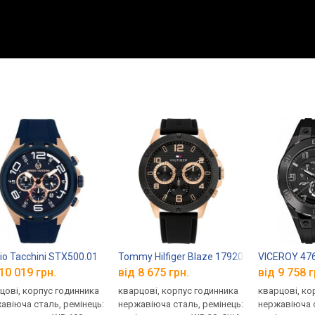
io Tacchini STX500.01
Tommy Hilfiger Blaze 1792028
VICEROY 47
10 019 грн.
від 8 675 грн.
від 9 758 г
цові, корпус годинника
кварцові, корпус годинника
кварцові, ко
авіюча сталь, ремінець:
нержавіюча сталь, ремінець:
нержавіюча с