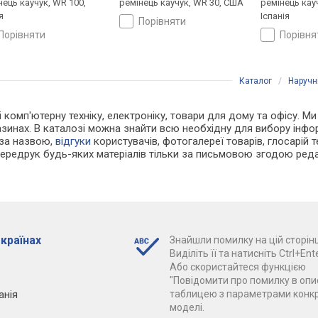
нець каучук, WR 100,
ремінець каучук, WR 30, США
ремінець кау
я
Іспанія
порівняти
порівняти
порівн
Каталог
/
Наручн
і комп'ютерну техніку, електроніку, товари для дому та офісу. Ми
азинах. В каталозі можна знайти всю необхідну для вибору інф
 за назвою,
відгуки
користувачів, фотогалереї товарів, глосарій те
Передрук будь-яких матеріалів тільки за письмовою згодою реда
 країнах
Знайшли помилку на цій сторінц
Виділіть її та натисніть Ctrl+Ente
Або скористайтеся функцією
"Повідомити про помилку в опис
анія
таблицею з параметрами конк
моделі.