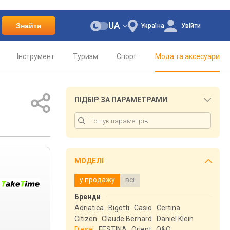
UA
Знайти
Україна
Увійти
Інструмент
Туризм
Спорт
Мода та аксесуари
ПІДБІР ЗА ПАРАМЕТРАМИ
МОДЕЛІ
у продажу
всі
Бренди
Adriatica
Bigotti
Casio
Certina
Citizen
Claude Bernard
Daniel Klein
Diesel
FESTINA
Orient
Q&Q