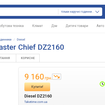
тільки наручні годинники
обутова техніка
Клімат
Дім
Дитячі товари
Авто
одинники
/
Diesel
aster Chief DZ2160
ИТАННЯ
КОРИСНЕ
9 160
грн.
Купити!
Diesel DZ2160
Taketime.com.ua