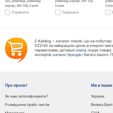
час, ремінець: ремінець
ремінець каучук, WR 100,
ремі
каучук, WR 100, Італія
Італія
Італі
порівняти
порівняти
E-Katalog
— каталог описів і цін на побутову 
DZ2160 за найкращою ціною в інтернет-маг
параметрами, детальні
описи
, пошук товару
експертів,
каталог брендів
і багато іншого. 
Про проєкт
Ми в інших
Як нам зателефонувати?
Україна
Розміщення прайс-листів
Велика Брит