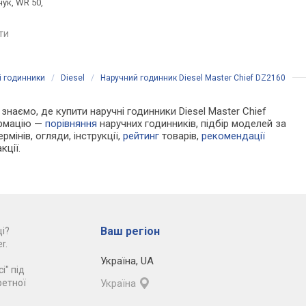
чук, WR 50,
ремінець каучук, WR 50,
ремінець каучук, WR 
Швейцарія
Японія
яти
порівняти
порівняти
і годинники
/
Diesel
/
Наручний годинник Diesel Master Chief DZ2160
 знаємо, де купити наручні годинники Diesel Master Chief
ормацію —
порівняння
наручних годинників, підбір моделей за
рмінів, огляди, інструкції,
рейтинг
товарів,
рекомендації
кції.
Ваш регіон
і?
r.
Україна
,
UA
і" під
ретної
Україна