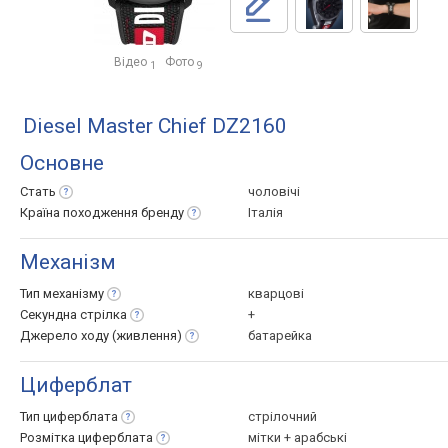
Відео
Фото
1
9
Diesel Master Chief DZ2160
Основне
Стать
чоловічі
Країна походження
бренду
Італія
Механізм
Тип
механізму
кварцові
Секундна
стрілка
+
Джерело ходу
(живлення)
батарейка
Циферблат
Тип
циферблата
стрілочний
Розмітка
циферблата
мітки + арабські