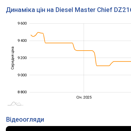
Динаміка цін на Diesel Master Chief DZ2
8 700
8 900
9 100
9 800
8 600
8 400
9 600
9 400
Середня ціна
9 200
8 900
9 000
8 800
Січ. 2027
Лип.
Січ. 2025
L
Відеоогляди