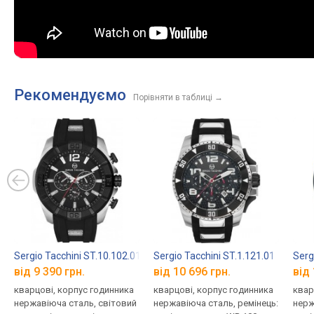
Рекомендуємо
Порівняти в таблиці
→
Sergio Tacchini ST.10.102.01
Sergio Tacchini ST.1.121.01
Serg
від 9 390 грн.
від 10 696 грн.
від 
кварцові, корпус годинника
кварцові, корпус годинника
квар
нержавіюча сталь, світовий
нержавіюча сталь, ремінець:
нерж