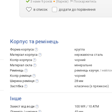
З нами 9 років
(Харків)
Поскаржитись
в список
додати до порівняння
Корпус та ремінець
Форма
корпуса
кругла
Матеріал
корпуса
нержавіюча сталь
Колір
корпуса
чорний
Матеріал
скла
мінеральне
Ремінець
ремінець каучук
/ нейлон
Колір
ремінця
чорний
Ширина
ремінця
28 мм
Застібка
класична (з пряжкою)
Інше
Захист від
води
100 WR / 10 ATM
Діаметр /
ширина
45 мм