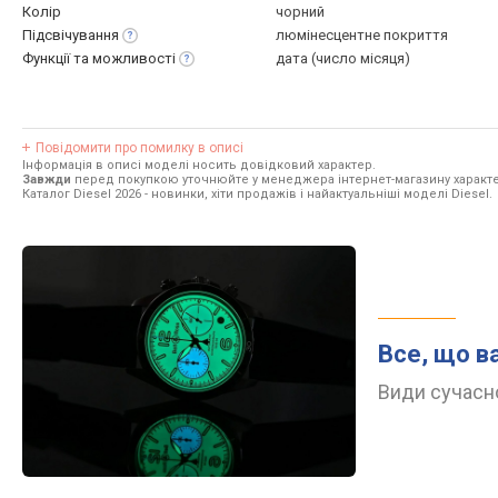
Колір
чорний
Підсвічування
люмінесцентне покриття
Функції та
можливості
дата (число місяця)
Повідомити про помилку в описі
Інформація в описі моделі носить довідковий характер.
Завжди
перед покупкою уточнюйте у менеджера інтернет-магазину характе
Каталог Diesel 2026
- новинки, хіти продажів і найактуальніші моделі Diesel.
Все, що в
Види сучасно