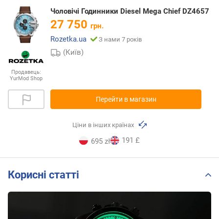
Чоловічі Годинники Diesel Mega Chief DZ4657
27 750
грн.
Rozetka.ua
З нами 7 років
(Київ)
Продавець:
YurMod Shop
Перейти в магазин
Ціни в інших країнах
191 £
695 zł
Корисні статті