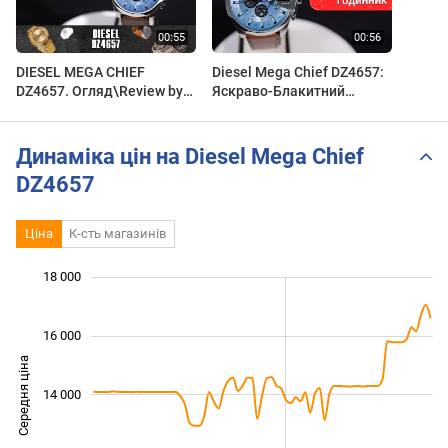
DIESEL MEGA CHIEF
Diesel Mega Chief DZ4657:
DZ4657. Огляд\Review by
Яскраво-Блакитний
secunda.com.ua
Монстр з Характером! |
Короткий огляд DEKA
Динаміка цін на Diesel Mega Chief
DZ4657
Ціна
К-сть магазинів
18 000
 000
 000
 000
 000
 000
 000
 000
16 000
Середня ціна
14 000
10 000