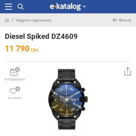
Наручні годинники
Фільтр
Шукали
раніше
Diesel Spiked DZ4609
11 790
грн.
в порівняння
в список