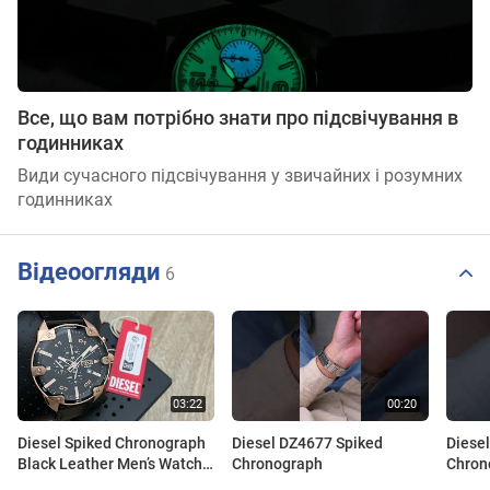
Все, що вам потрібно знати про підсвічування в
годинниках
Види сучасного підсвічування у звичайних і розумних
годинниках
Відеоогляди
6
Diesel Spiked Chronograph
Diesel DZ4677 Spiked
Diese
Black Leather Men’s Watch
Chronograph
Chron
DZ4607 (Unboxing)