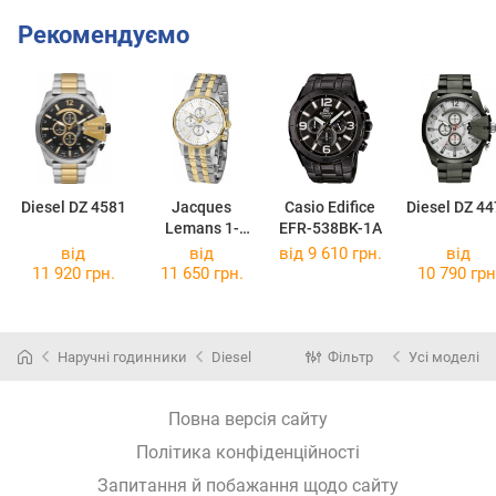
Рекомендуємо
Diesel DZ 4581
Jacques
Casio Edifice
Diesel DZ 44
Lemans 1-
EFR-538BK-1A
1844ZH
від
від
від 9 610 грн.
від
11 920 грн.
11 650 грн.
10 790 грн
Наручні годинники
Diesel
Фільтр
Усі моделі
Повна версія сайту
Політика конфіденційності
Запитання й побажання щодо сайту