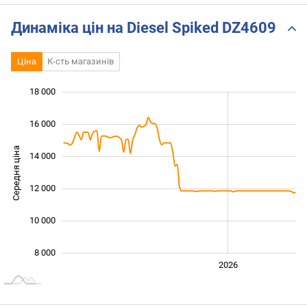
@UnboxWatches
Динаміка цін на Diesel Spiked DZ4609
Ціна
К-сть магазинів
 000
 000
 000
 000
 000
 000
18 000
16 000
Середня ціна
14 000
10 000
12 000
10 000
8 000
2024
2025
2028
2026
L