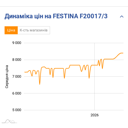
Динаміка цін на FESTINA F20017/3
Ціна
К-сть магазинів
 000
 500
 500
 500
 000
 000
9 000
8 000
Середня ціна
7 000
5 500
6 000
5 000
2024
2025
2028
2026
L