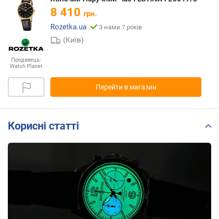
8 410
грн.
Rozetka.ua
З нами 7 років
(Київ)
Продавець:
Watch Planet
Перейти в магазин
Корисні статті