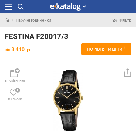
Наручні годинники
Фільтр
Шукали
раніше
FESTINA F20017/3
5
8 410
ПОРІВНЯТИ ЦІНИ
від
грн.
в порівняння
в список