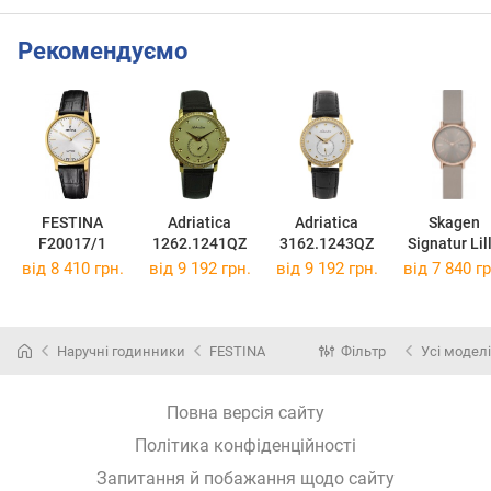
Рекомендуємо
FESTINA
Adriatica
Adriatica
Skagen
F20017/1
1262.1241QZ
3162.1243QZ
Signatur Lil
SKW3060
від 8 410 грн.
від 9 192 грн.
від 9 192 грн.
від 7 840 гр
Наручні годинники
FESTINA
Фільтр
Усі моделі
Повна версія сайту
Політика конфіденційності
Запитання й побажання щодо сайту