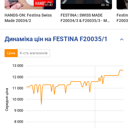
HANDS-ON: Festina Swiss
FESTINA | SWISS MADE
Festi
Made 20034/2
F20034/3 & F20035/3 - MY
F2003
TIME - GERARD BUTLER
Тренд
2023 | ZEGARKI.PL
Якіст
DEKA
Динаміка цін на FESTINA F20035/1
Ціна
К-сть магазинів
13 000
 000
 000
 000
12 000
11 000
Середня ціна
10 000
10 000
9 000
8 000