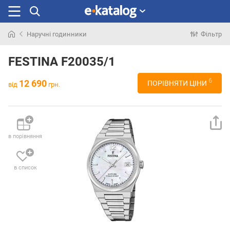
Наручні годинники
Фільтр
Шукали
раніше
FESTINA F20035/1
6
12 690
ПОРІВНЯТИ ЦІНИ
від
грн.
в порівняння
в список