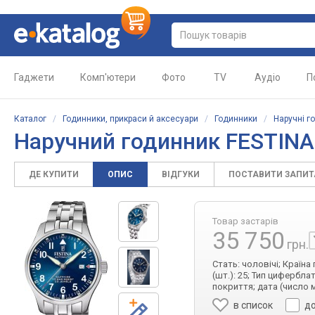
Гаджети
Комп'ютери
Фото
TV
Аудіо
П
Каталог
/
Годинники, прикраси й аксесуари
/
Годинники
/
Наручні г
Наручний годинник FESTINA
ДЕ КУПИТИ
ОПИС
ВІДГУКИ
ПОСТАВИТИ ЗАПИ
Товар застарів
35 750
грн.
Стать: чоловічі; Країна
(шт.): 25; Тип цифербла
покриття; дата (число 
в список
до