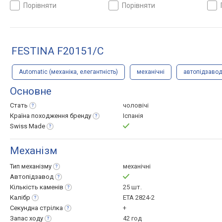
кришка, ремінець: браслет
50, Швейцарія
криш
порівняти
порівняти
сталь, WR 50, Швейцарія
стал
FESTINA F20151/C
Automatic (механіка, елегантність)
механічні
автопідзаво
Основне
Стать
чоловічі
Країна походження
бренду
Іспанія
Swiss
Made
Механізм
Тип
механізму
механічні
Автопідзавод
Кількість
каменів
25 шт.
Калібр
ETA 2824-2
Секундна
стрілка
+
Запас
ходу
42 год