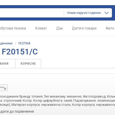
тільки наручні годинники
обутова техніка
Клімат
Дім
Дитячі товари
Авто
одинники
/
FESTINA
 F20151/C
ТАННЯ
КОРИСНЕ
 походження бренду: Іспанія; Тип механізму: механічні; Автопідзавод; Кіль
та: стрілочний; Колір: Колір циферблата: синій; Підсвічування: люмінесце
місяця); Матеріал корпуса: нержавіюча сталь; Колір корпуса: нержавіюч
дати до порівняння