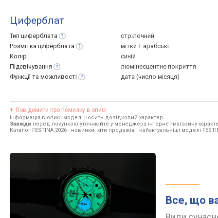
Циферблат
Тип
циферблата
стрілочний
Розмітка
циферблата
мітки + арабські
Колір
синій
Підсвічування
люмінесцентне покриття
Функції та
можливості
дата (число місяця)
Повідомити про помилку в описі
Інформація в описі моделі носить довідковий характер.
Завжди
перед покупкою уточнюйте у менеджера інтернет-магазину характе
Каталог FESTINA 2026
- новинки, хіти продажів і найактуальніші моделі FESTI
Все, що в
Види сучасно