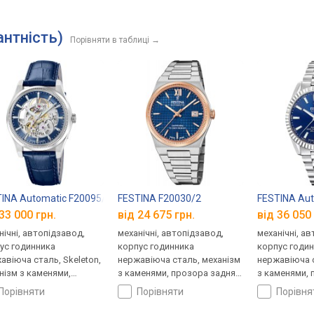
антність)
Порівняти в таблиці
→
INA Automatic F20095/2
FESTINA F20030/2
FESTINA Aut
33 000 грн.
від 24 675 грн.
від 36 050 
нічні, автопідзавод,
механічні, автопідзавод,
механічні, а
ус годинника
корпус годинника
корпус годи
авіюча сталь, Skeleton,
нержавіюча сталь, механізм
нержавіюча с
нізм з каменями,
з каменями, прозора задня
з каменями, 
ора задня кришка,
кришка, ремінець: браслет
кришка, ремі
порівняти
порівняти
порівн
нець: ремінець
сталь, WR 100, Іспанія
сталь, WR 50,
яний, WR 50, Іспанія