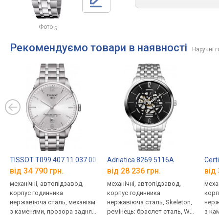
Фото
5
Рекомендуємо товари в наявності
Наручні 
TISSOT T099.407.11.037.00
Adriatica 8269.5116A
Cert
від 34 790 грн.
від 28 236 грн.
від 
механічні, автопідзавод,
механічні, автопідзавод,
меха
корпус годинника
корпус годинника
корп
нержавіюча сталь, механізм
нержавіюча сталь, Skeleton,
нерж
з каменями, прозора задня
ремінець: браслет сталь, WR
з ка