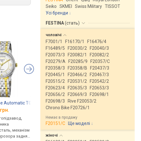
Seiko
SKMEI
Swiss Military
TISSOT
Усі бренди
FESTINA
(
стать
)
чоловічі
F7001/1
F16170/1
F16476/4
F16489/5
F20030/2
F20040/3
F20073/3
F20082/1
F20082/2
F20279/A
F20285/9
F20357/C
F20358/3
F20358/B
F20437/3
F20445/1
F20466/2
F20467/3
F20515/2
F20531/2
F20542/2
F20623/4
F20635/3
F20653/3
F20656/2
F20669/3
F20698/1
F20698/3
Rive F20053/2
e Automatic T038.430.22.037.00
Adriatica A8269.5156NA
Adriatica 8269.5154
Chrono Bike F20726/1
грн.
від 31 185 грн.
від 25 644 грн.
Немає в продажу
втопідзавод,
механічні, автопідзавод,
механічні, автопідза
F20151/C
Ще моделі
↓
нника
корпус годинника
корпус годинника
таль, механізм
нержавіюча сталь, механізм
нержавіюча сталь, р
жіночі
прозора задня
з каменями, ремінець:
браслет сталь, WR 50