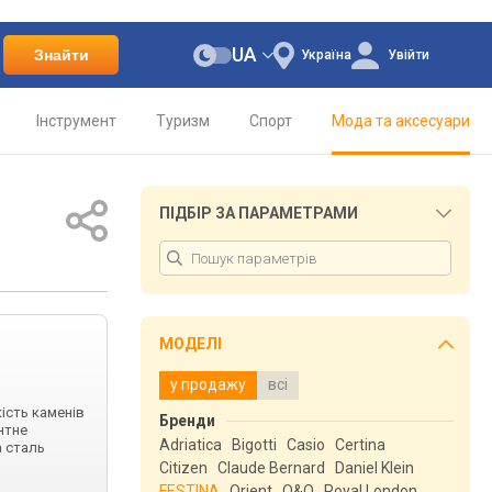
UA
Знайти
Україна
Увійти
Інструмент
Туризм
Спорт
Мода та аксесуари
ПІДБІР ЗА ПАРАМЕТРАМИ
МОДЕЛІ
у продажу
всі
кість каменів
Бренди
нтне
Adriatica
Bigotti
Casio
Certina
а сталь
Citizen
Claude Bernard
Daniel Klein
FESTINA
Orient
Q&Q
Royal London