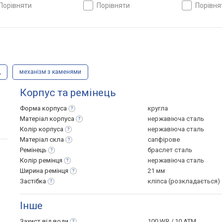
ка, ремінець: браслет
кришка, ремінець: браслет
кришка, ремі
порівняти
порівняти
порівн
ь, WR 100, Швейцарія
сталь, WR 100, Японія
сталь, WR 50
д
механізм з каменями
Корпус та ремінець
Форма
корпуса
кругла
Матеріал
корпуса
нержавіюча сталь
Колір
корпуса
нержавіюча сталь
Матеріал
скла
сапфірове
Ремінець
браслет сталь
Колір
ремінця
нержавіюча сталь
Ширина
ремінця
21 мм
Застібка
кліпса (розкладається)
Інше
Захист від
води
100 WR / 10 ATM