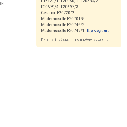
F16122/1
F20050/1
F20580/2
нець: браслет
браслет сталь, WR 50,
Швейцарія
яти
порівняти
порівняти
, Швейцарія
Швейцарія
F20679/4
F20697/3
Ceramic F20720/2
Mademoiselle F20701/5
Mademoiselle F20746/2
Mademoiselle F20749/1
Ще моделі
↓
Питання і побажання по підбору моделі →