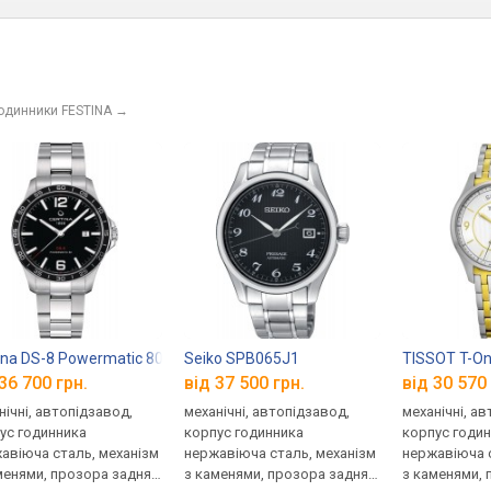
годинники FESTINA
→
ina DS-8 Powermatic 80 C033.807.11.057.00
Seiko SPB065J1
TISSOT T-On
36 700 грн.
від 37 500 грн.
від 30 570 
нічні, автопідзавод,
механічні, автопідзавод,
механічні, а
ус годинника
корпус годинника
корпус годи
авіюча сталь, механізм
нержавіюча сталь, механізм
нержавіюча с
менями, прозора задня
з каменями, прозора задня
з каменями, 