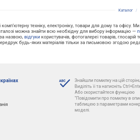
Каталог
/
 і комп'ютерну техніку, електроніку, товари для дому та офісу. 
каталозі можна знайти всю необхідну для вибору інформацію —
п
 за назвою,
відгуки
користувачів, фотогалереї товарів, глосарій те
Передрук будь-яких матеріалів тільки за письмовою згодою реда
 країнах
Знайшли помилку на цій сторінц
Виділіть її та натисніть Ctrl+Ente
Або скористайтеся функцією
"Повідомити про помилку в опис
анія
таблицею з параметрами конк
моделі.