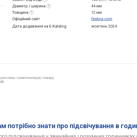
Діаметр /
ширина
44 мм
Товщина
12 мм
Офіційний сайт
festina.com
Дата додавання на E-Katalog
жовтень 2024
ристики і комплектацію товару
NA.
ам потрібно знати про підсвічування в год
го підсвічування у звичайних і розумних годинниках