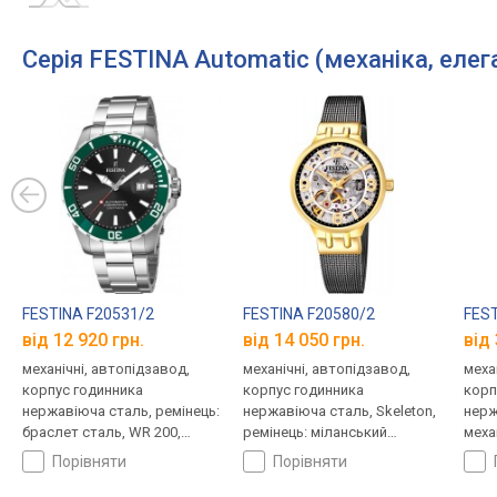
Серія FESTINA Automatic (механіка, елег
FESTINA F20531/2
FESTINA F20580/2
FEST
від 12 920 грн.
від 14 050 грн.
від 
механічні, автопідзавод,
механічні, автопідзавод,
меха
корпус годинника
корпус годинника
корп
нержавіюча сталь, ремінець:
нержавіюча сталь, Skeleton,
нерж
браслет сталь, WR 200,
ремінець: міланський
меха
Іспанія
браслет, WR 50, Іспанія
проз
порівняти
порівняти
ремі
шкір