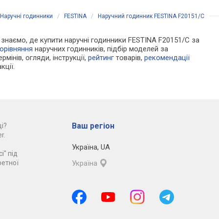
Наручні годинники
/
FESTINA
/
Наручний годинник FESTINA F20151/C
Ми знаємо, де купити наручні годинники FESTINA F20151/C за
орівняння
наручних годинників, підбір моделей за
рмінів, огляди, інструкції,
рейтинг
товарів,
рекомендації
кції.
Ваш регіон
і?
r.
Україна
,
UA
і" під
ретної
Україна