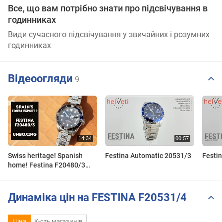
Все, що вам потрібно знати про підсвічування в
годинниках
Види сучасного підсвічування у звичайних і розумних
годинниках
Відеоогляди
9
Swiss heritage! Spanish
Festina Automatic 20531/3
Festi
home! Festina F20480/3
unboxing and first
impressions !
Динаміка цін на FESTINA F20531/4
Ціна
К-сть магазинів