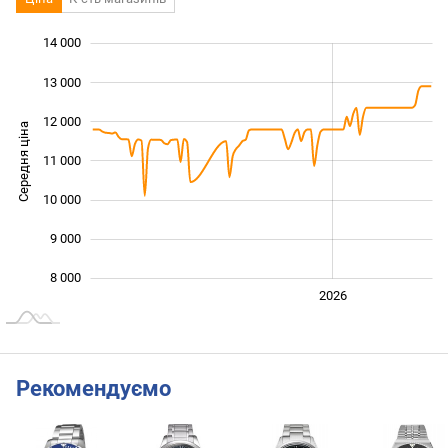
14 000
 000
 000
 000
13 000
12 000
Середня ціна
11 000
10 000
10 000
9 000
8 000
2024
2025
2028
2026
L
Рекомендуємо