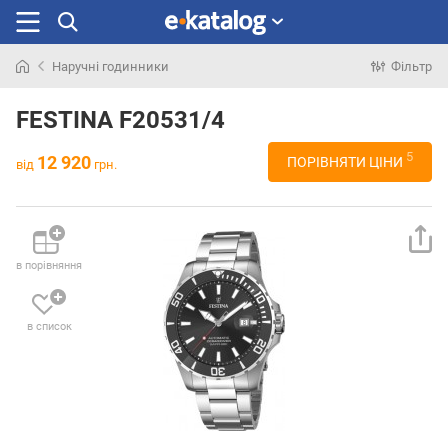
Наручні годинники
Фільтр
Шукали
раніше
FESTINA F20531/4
5
12 920
ПОРІВНЯТИ ЦІНИ
від
грн.
в порівняння
в список