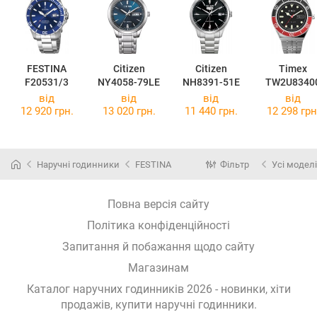
FESTINA
Citizen
Citizen
Timex
F20531/3
NY4058-79LE
NH8391-51E
TW2U8340
від
від
від
від
12 920 грн.
13 020 грн.
11 440 грн.
12 298 грн
Наручні годинники
FESTINA
Фільтр
Усі моделі
Повна версія сайту
Політика конфіденційності
Запитання й побажання щодо сайту
Магазинам
Каталог наручних годинників 2026 - новинки, хіти
продажів,
купити наручні годинники
.