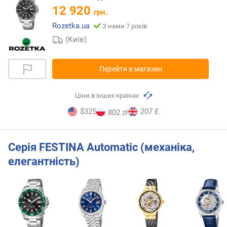
12 920
грн.
Rozetka.ua
З нами 7 років
(Київ)
Перейти в магазин
Ціни в інших країнах
$325
207 £
802 zł
Серія FESTINA Automatic (механіка,
елегантність)