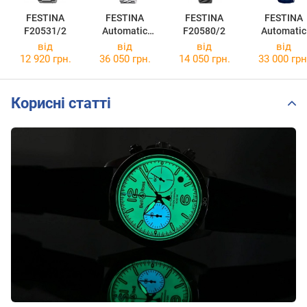
FESTINA
FESTINA
FESTINA
FESTINA
F20531/2
Automatic
F20580/2
Automatic
F20090/2
F20095/2
від
від
від
від
12 920 грн.
36 050 грн.
14 050 грн.
33 000 грн
Корисні статті