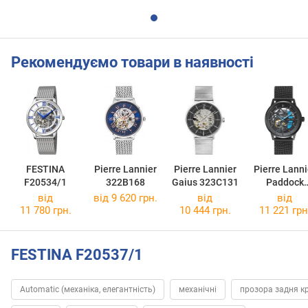
Рекомендуємо товари в наявності
FESTINA
Pierre Lannier
Pierre Lannier
Pierre Lanni
F20534/1
322B168
Gaius 323C131
Paddock
345A469
від
від 9 620 грн.
від
від
11 780 грн.
10 444 грн.
11 221 грн
FESTINA F20537/1
Automatic (механіка, елегантність)
механічні
прозора задня к