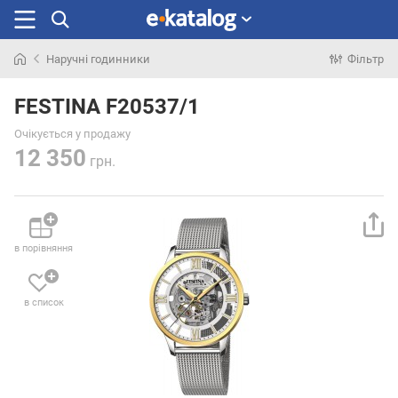
Наручні годинники
Фільтр
Шукали
раніше
FESTINA F20537/1
Очікується у продажу
12 350
грн.
в порівняння
в список