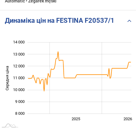
Automatic • Zegarek męski
Динаміка цін на FESTINA F20537/1
14 000
 000
 000
 000
13 000
12 000
Середня ціна
11 000
10 000
10 000
9 000
8 000
2024
2027
2025
2026
L