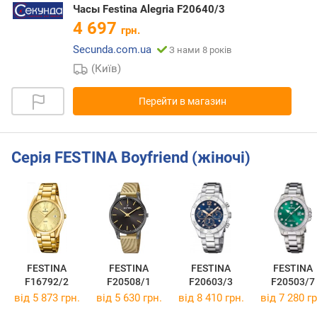
Часы Festina Alegria F20640/3
4 697
грн.
Secunda.com.ua
З нами 8 років
(Київ)
Перейти в магазин
Серія FESTINA Boyfriend (жіночі)
FESTINA
FESTINA
FESTINA
FESTINA
F16792/2
F20508/1
F20603/3
F20503/7
від 5 873 грн.
від 5 630 грн.
від 8 410 грн.
від 7 280 гр