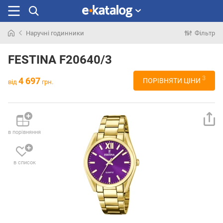
Наручні годинники
Фільтр
Шукали
раніше
FESTINA F20640/3
3
4 697
ПОРІВНЯТИ ЦІНИ
від
грн.
в порівняння
в список