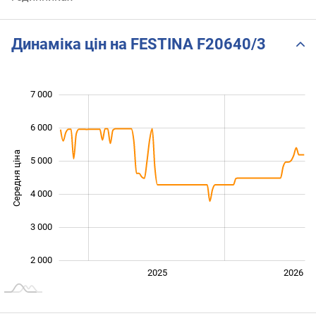
Динаміка цін на FESTINA F20640/3
 500
 500
 500
 000
 000
0
7 000
6 000
Середня ціна
5 000
2 500
4 000
3 000
2 000
2024
2027
2025
2026
L