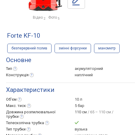
Відео
Фото
2
5
Forte KF-10
безперервний полив
змінні форсунки
манометр
Основне
Тип
акумуляторний
Конструкція
наплічний
Характеристики
Об'єм
10 л
Макс.
тиск
5 бар
Довжина розпилювальної
110 см
/ 65 – 110 см /
трубки
Телескопічна
трубка
Тип
трубки
вузька