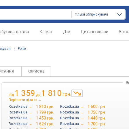
тільки обприскувачі
обутова техніка
Клімат
Дім
Дитячі товари
Авто
кувачі
/
Forte
ПИТАННЯ
КОРИСНЕ
Я
1 359
1 810
грн.
від
до
Порівняти ціни
→
13
Rozetka.ua
→
1 810 грн.
Rozetka.ua
→
1 600 грн.
Rozetka.ua
→
1 799 грн.
Rozetka.ua
→
1 750 грн.
Rozetka.ua
→
1 450 грн.
Rozetka.ua
→
1 448 грн.
Rozetka.ua
→
1 624 грн.
Rozetka.ua
→
1 700 грн.