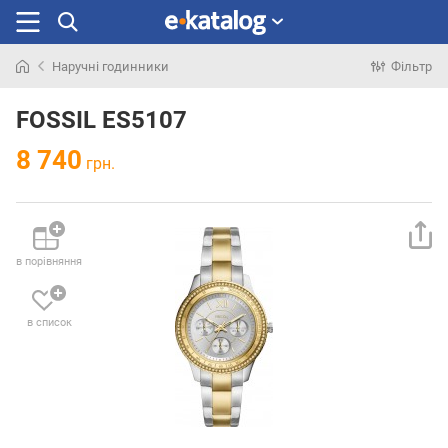
Наручні годинники
Фільтр
Шукали
раніше
FOSSIL ES5107
8 740
грн.
в порівняння
в список