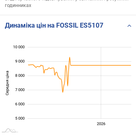
годинниках
Динаміка цін на FOSSIL ES5107
10 000
 000
 000
 000
9 000
Середня ціна
8 000
10 000
7 000
6 000
5 000
2024
2025
2028
2026
L