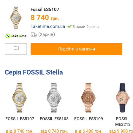
Fossil ES5107
8 740
грн.
Taketime.com.ua
З нами 9 років
(Харків)
Перейти в магазин
Серія FOSSIL Stella
FOSSIL ES5107
FOSSIL ES5108
FOSSIL ES5109
FOSSIL
ME3212
від 8 740 грн.
від 8 740 грн.
від 6 486 грн.
від 9 990 гр