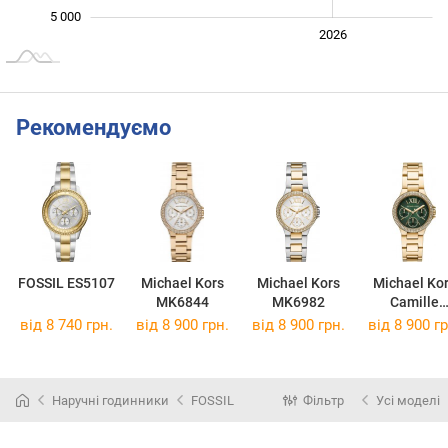
5 000
2024
2025
2028
2026
L
Рекомендуємо
FOSSIL ES5107
Michael Kors
Michael Kors
Michael Ko
MK6844
MK6982
Camille
MK6981
від 8 740 грн.
від 8 900 грн.
від 8 900 грн.
від 8 900 гр
Наручні годинники
FOSSIL
Фільтр
Усі моделі