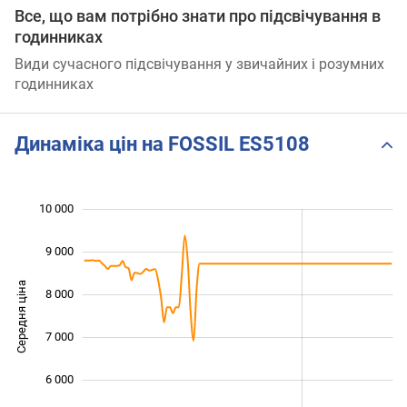
Все, що вам потрібно знати про підсвічування в
годинниках
Види сучасного підсвічування у звичайних і розумних
годинниках
Динаміка цін на FOSSIL ES5108
10 000
 000
 000
 000
9 000
Середня ціна
8 000
10 000
7 000
6 000