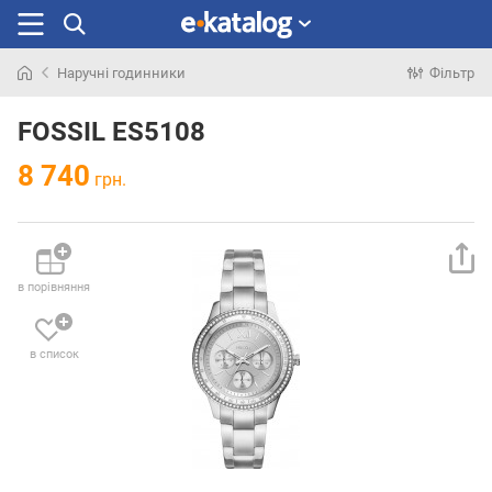
Наручні годинники
Фільтр
Шукали
раніше
FOSSIL ES5108
8 740
грн.
в порівняння
в список