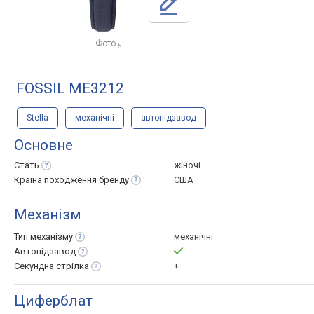
Фото
5
FOSSIL ME3212
Stella
механічні
автопідзавод
Основне
Стать
жіночі
Країна походження
бренду
США
Механізм
Тип
механізму
механічні
Автопідзавод
Секундна
стрілка
+
Циферблат