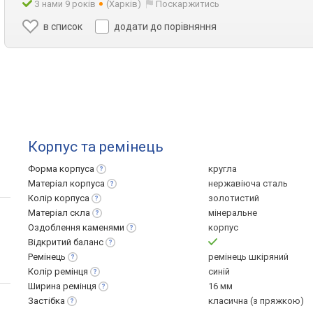
З нами 9 років
(Харків)
Поскаржитись
в список
додати до порівняння
Корпус та ремінець
Форма
корпуса
кругла
Матеріал
корпуса
нержавіюча сталь
Колір
корпуса
золотистий
Матеріал
скла
мінеральне
Оздоблення
каменями
корпус
Відкритий
баланс
Ремінець
ремінець шкіряний
Колір
ремінця
синій
Ширина
ремінця
16 мм
Застібка
класична (з пряжкою)