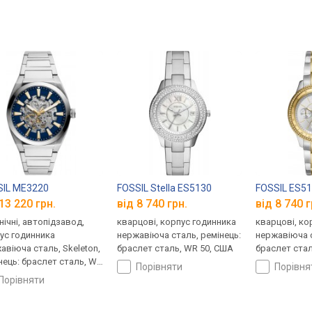
SIL ME3220
FOSSIL Stella ES5130
FOSSIL ES5
13 220 грн.
від 8 740 грн.
від 8 740 г
нічні, автопідзавод,
кварцові, корпус годинника
кварцові, ко
ус годинника
нержавіюча сталь, ремінець:
нержавіюча с
авіюча сталь, Skeleton,
браслет сталь, WR 50, США
браслет стал
нець: браслет сталь, WR
порівняти
порівн
США
порівняти