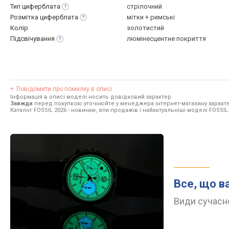
Тип
циферблата
стрілочний
Розмітка
циферблата
мітки + римські
Колір
золотистий
Підсвічування
люмінесцентне покриття
Повідомити про помилку в описі
Інформація в описі моделі носить довідковий характер.
Завжди
перед покупкою уточнюйте у менеджера інтернет-магазину характе
Каталог FOSSIL 2026
- новинки, хіти продажів і найактуальніші моделі FOSSIL
Все, що в
Види сучасно