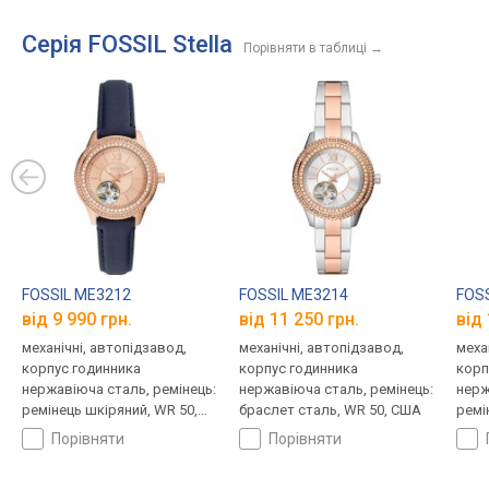
Серія FOSSIL Stella
Порівняти в таблиці
→
FOSSIL ME3212
FOSSIL ME3214
FOS
від 9 990 грн.
від 11 250 грн.
від 
механічні, автопідзавод,
механічні, автопідзавод,
меха
корпус годинника
корпус годинника
корп
нержавіюча сталь, ремінець:
нержавіюча сталь, ремінець:
нерж
ремінець шкіряний, WR 50,
браслет сталь, WR 50, США
ремі
США
50, 
порівняти
порівняти