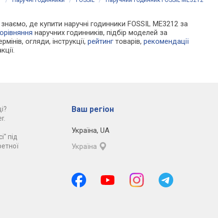
Ми знаємо, де купити наручні годинники FOSSIL ME3212 за
орівняння
наручних годинників, підбір моделей за
рмінів, огляди, інструкції,
рейтинг
товарів,
рекомендації
кції.
Ваш регіон
і?
r.
Україна
,
UA
і" під
ретної
Україна