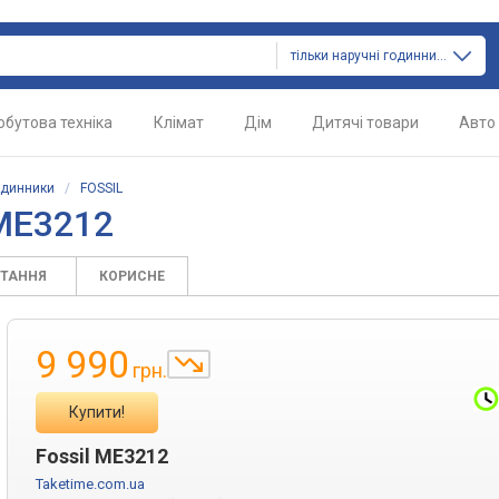
тільки наручні годинники
обутова техніка
Клімат
Дім
Дитячі товари
Авто
одинники
/
FOSSIL
ME3212
ИТАННЯ
КОРИСНЕ
9 990
грн.
Купити!
Fossil ME3212
Taketime.com.ua