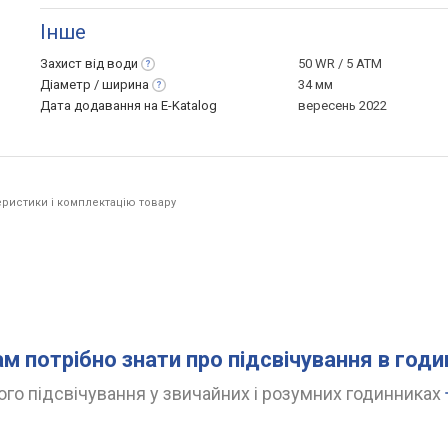
Інше
Захист від
води
50 WR / 5 ATM
Діаметр /
ширина
34 мм
Дата додавання на E-Katalog
вересень 2022
ристики і комплектацію товару
.
ам потрібно знати про підсвічування в год
го підсвічування у звичайних і розумних годинниках