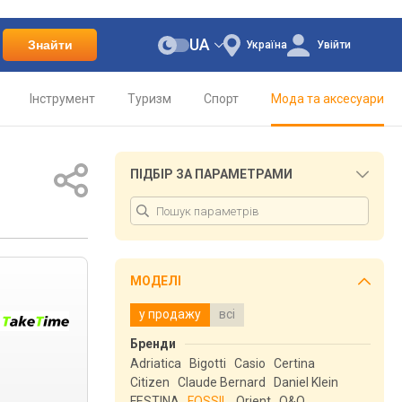
UA
Знайти
Україна
Увійти
Інструмент
Туризм
Спорт
Мода та аксесуари
ПІДБІР ЗА ПАРАМЕТРАМИ
МОДЕЛІ
у продажу
всі
Бренди
Adriatica
Bigotti
Casio
Certina
Citizen
Claude Bernard
Daniel Klein
FESTINA
FOSSIL
Orient
Q&Q