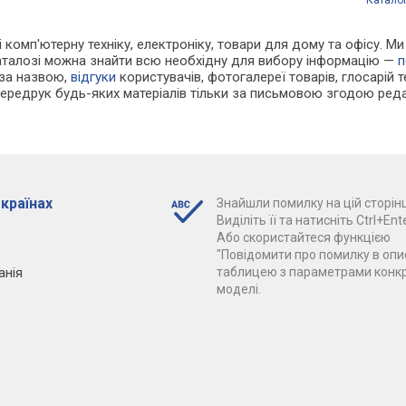
 і комп'ютерну техніку, електроніку, товари для дому та офісу. 
каталозі можна знайти всю необхідну для вибору інформацію —
п
 за назвою,
відгуки
користувачів, фотогалереї товарів, глосарій те
Передрук будь-яких матеріалів тільки за письмовою згодою реда
 країнах
Знайшли помилку на цій сторінц
Виділіть її та натисніть Ctrl+Ente
Або скористайтеся функцією
"Повідомити про помилку в опис
анія
таблицею з параметрами конк
моделі.