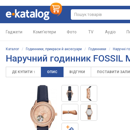
Гаджети
Комп'ютери
Фото
TV
Аудіо
П
Каталог
/
Годинники, прикраси й аксесуари
/
Годинники
/
Наручні г
Наручний годинник FOSSIL 
ДЕ КУПИТИ
ОПИС
ВІДГУКИ
ПОСТАВИТИ ЗАП
1