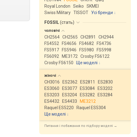
Royal London
Seiko
SKMEI
Swiss Military
TISSOT
Усі бренди
FOSSIL
(
стать
)
чоловічі
CH2564
CH2565
CH2891
CH2944
FS4552
FS4656
FS4682
FS4736
FS5917
FS5946
FS5980
FS5998
FS6092
ME3172
Crosby FS6122
Crosby FS6150
Ще моделі
↓
жіночі
CH3016
ES2362
ES2811
ES2830
ES3060
ES3077
ES3084
ES3202
ES3203
ES3204
ES3282
ES3284
ES4432
ES4433
ME3212
Raquel ES5220
Raquel ES5304
Ще моделі
↓
Питання і побажання по підбору моделі →