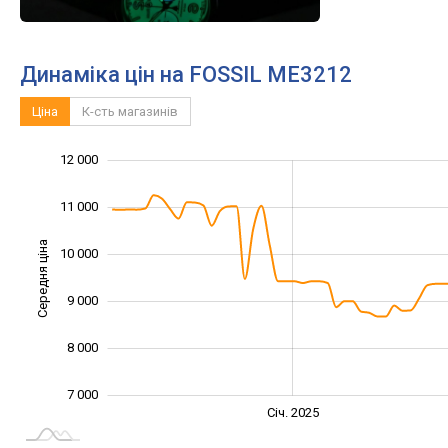
Динаміка цін на FOSSIL ME3212
Ціна
К-сть магазинів
12 000
13 000
5 000
6 000
11 000
Середня ціна
10 000
10 000
9 000
8 000
7 000
Січ. 2027
Лип.
Січ. 2025
L