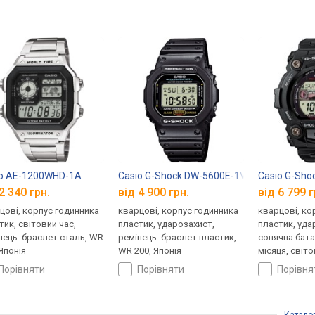
io AE-1200WHD-1A
Casio G-Shock DW-5600E-1V
Casio G-Sho
2 340 грн.
від 4 900 грн.
від 6 799 г
цові, корпус годинника
кварцові, корпус годинника
кварцові, ко
тик, світовий час,
пластик, ударозахист,
пластик, уда
нець: браслет сталь, WR
ремінець: браслет пластик,
сонячна бата
 Японія
WR 200, Японія
місяця, світо
ремінець: ре
порівняти
порівняти
порівн
WR 200, Япон
Катало