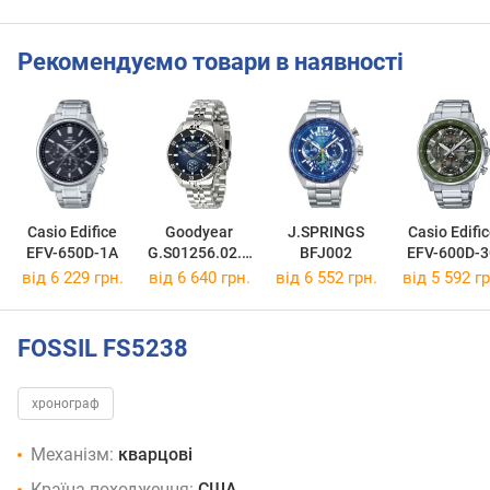
Рекомендуємо товари в наявності
Casio Edifice
Goodyear
J.SPRINGS
Casio Edifi
EFV-650D-1A
G.S01256.02.0
BFJ002
EFV-600D-
1
від 6 229 грн.
від 6 640 грн.
від 6 552 грн.
від 5 592 гр
FOSSIL FS5238
хронограф
Механізм:
кварцові
Країна походження:
США