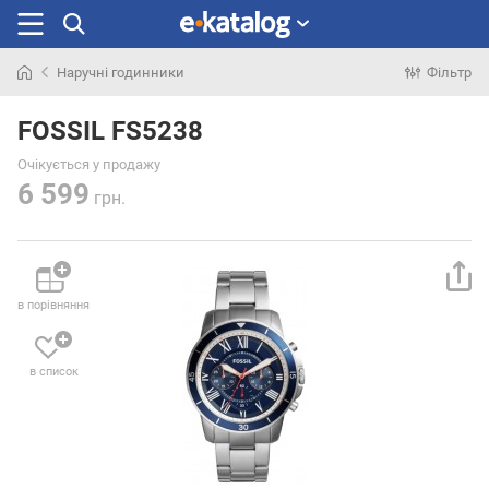
Наручні годинники
Фільтр
Шукали
раніше
FOSSIL FS5238
Очікується у продажу
6 599
грн.
в порівняння
в список