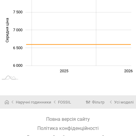
7 500
Середня ціна
6 000
7 000
6 500
6 000
2024
2027
2025
2026
L
Наручні годинники
FOSSIL
Фільтр
Усі моделі
Повна версія сайту
Політика конфіденційності