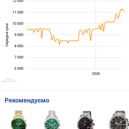
12 000
 000
 000
 000
11 000
10 000
Середня ціна
9 000
10 000
8 000
7 000
6 000
2024
2025
2028
2026
L
Рекомендуємо