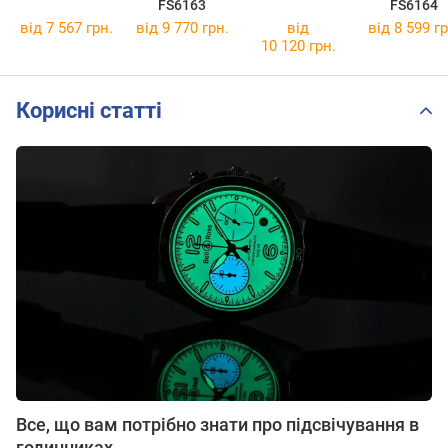
FS6163
FS6164
від 7 567 грн.
від 9 770 грн.
від
від 8 599 гр
10 120 грн.
Корисні статті
Все, що вам потрібно знати про підсвічування в
годинниках