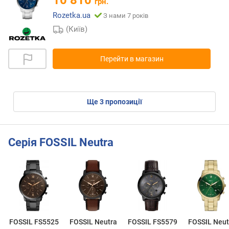
10 810
грн.
Rozetka.ua
З нами 7 років
(Київ)
Перейти в магазин
ще
3
пропозиції
Серія FOSSIL Neutra
FOSSIL FS5525
FOSSIL Neutra
FOSSIL FS5579
FOSSIL Neut