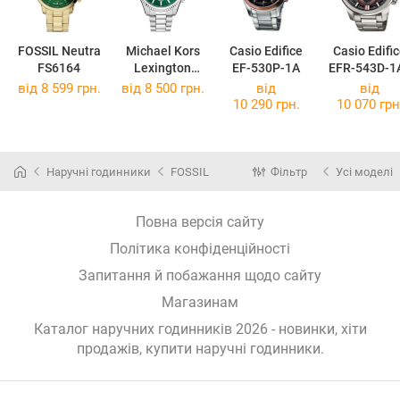
FOSSIL Neutra
Michael Kors
Casio Edifice
Casio Edifi
FS6164
Lexington
EF-530P-1A
EFR-543D-1
MK9152
від 8 599 грн.
від 8 500 грн.
від
від
10 290 грн.
10 070 грн
Наручні годинники
FOSSIL
Фільтр
Усі моделі
Повна версія сайту
Політика конфіденційності
Запитання й побажання щодо сайту
Магазинам
Каталог наручних годинників 2026 - новинки, хіти
продажів,
купити наручні годинники
.