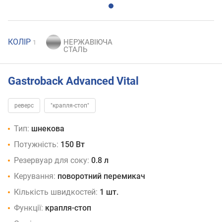
КОЛІР
1
Gastroback Advanced Vital
реверс
"крапля-стоп"
Тип:
шнекова
Потужність:
150 Вт
Резервуар для соку:
0.8 л
Керування:
поворотний перемикач
Кількість швидкостей:
1 шт.
Функції:
крапля-стоп