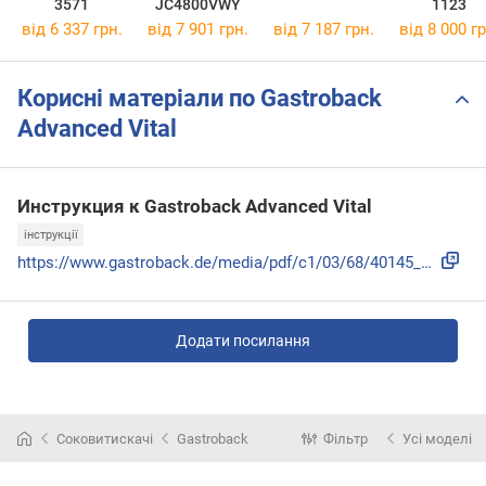
3571
JC4800VWY
1123
від 6 337 грн.
від 7 901 грн.
від 7 187 грн.
від 8 000 гр
Корисні матеріали по Gastroback
Advanced Vital
Инструкция к Gastroback Advanced Vital
інструкції
https://www.gastroback.de/media/pdf/c1/03/68/40145_BDA_IM_2...
Додати посилання
Соковитискачі
Gastroback
Фільтр
Усі моделі