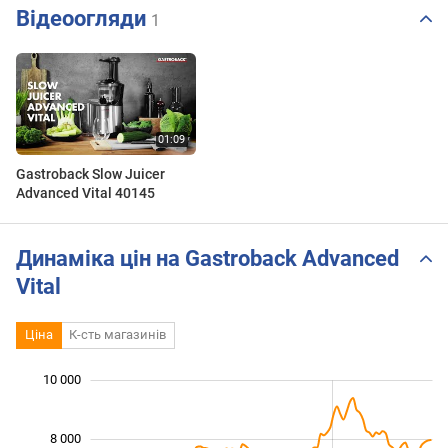
Відеоогляди
1
Gastroback Slow Juicer
Advanced Vital 40145
Динаміка цін на Gastroback Advanced
Vital
Ціна
К-сть магазинів
 000
 000
 000
 000
 000
0
10 000
8 000