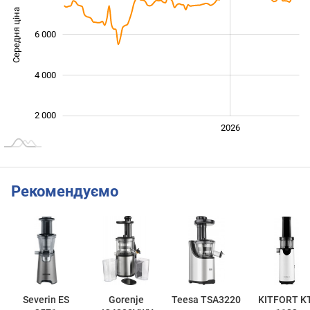
Середня ціна
6 000
10 000
4 000
2 000
2024
2025
2028
2026
L
Рекомендуємо
Severin ES
Gorenje
Teesa TSA3220
KITFORT KT