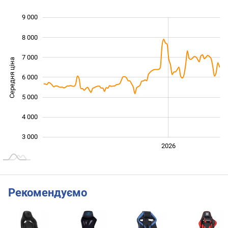
9 000
 000
 000
 000
8 000
7 000
Середня ціна
6 000
3 000
5 000
4 000
3 000
2024
2025
2028
2026
L
Рекомендуємо