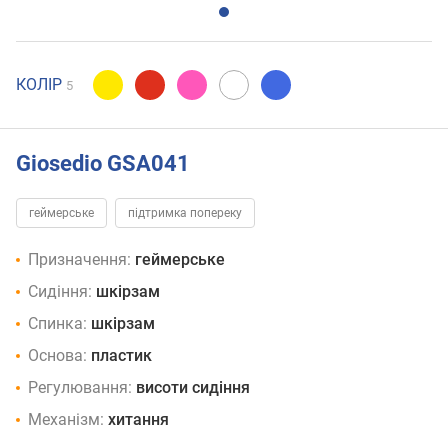
КОЛІР
5
Giosedio GSA041
геймерське
підтримка попереку
Призначення:
геймерське
Сидіння:
шкірзам
Спинка:
шкірзам
Основа:
пластик
Регулювання:
висоти сидіння
Механізм:
хитання