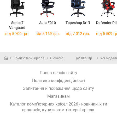
Sense7
Aula F010
Topeshop Drift
Defender Pil
Vanguard
від 5 700 грн.
від 5 169 грн.
від 7 012 грн.
від 5 509 гр
Комп'ютерні крісла
Giosedio
Фільтр
Усі моделі
Повна версія сайту
Політика конфіденційності
Запитання й побажання щодо сайту
Магазинам
Каталог комп'ютерних крісел 2026 - новинки, хіти
продажів,
купити комп'ютерні крісла
.