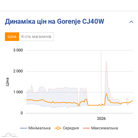
Динаміка цін на Gorenje CJ40W
Ціна
К-сть магазинів
3 000
 000
 000
 500
 000
-500
500
2 000
Ціна
1 000
1 000
0
2024
2025
2028
2026
L
Мінімальна
Середня
Максимальна