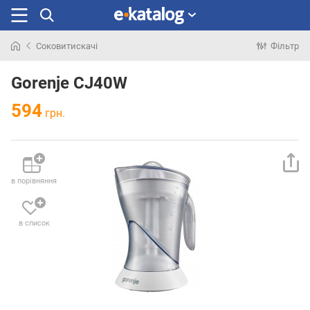
Соковитискачі
Фільтр
Шукали
раніше
Gorenje CJ40W
594
грн.
в порівняння
в список