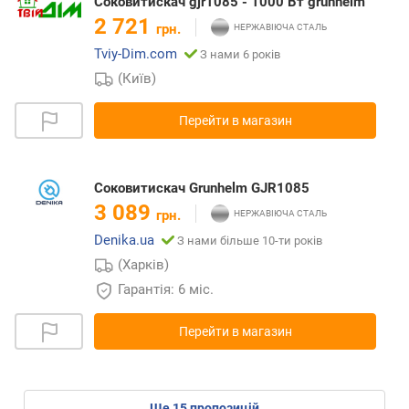
Соковитискач gjr1085 - 1000 Вт grunhelm
2 721
грн.
Tviy-Dim.com
З нами 6 років
(Київ)
Перейти в магазин
Соковитискач Grunhelm GJR1085
3 089
грн.
Denika.ua
З нами більше 10-ти років
(Харків)
Гарантія: 6 міс.
Перейти в магазин
ще
15
пропозицій