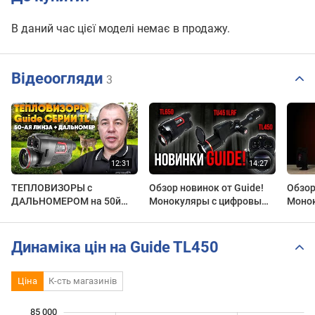
В даний час цієї моделі немає в продажу.
Відеоогляди
3
ТЕПЛОВИЗОРЫ с
Обзор новинок от Guide!
Обзор
ДАЛЬНОМЕРОМ на 50й
Монокуляры с цифровым
Моно
ЛИНЗЕ | МОНОКУЛЯРЫ
каналом TL650 и TL450,
канал
GUIDE серии TL
прицел с дальномером
прице
TU451LRF.
TU45
Динаміка цін на Guide TL450
Ціна
К-сть магазинів
85 000
 000
 000
 000