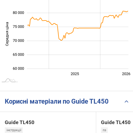
80 000
Середня ціна
75 000
60 000
70 000
65 000
60 000
2024
2027
2025
2026
L
Корисні матеріали по Guide TL450
Guide TL450
Guide TL450
інструкції
пз