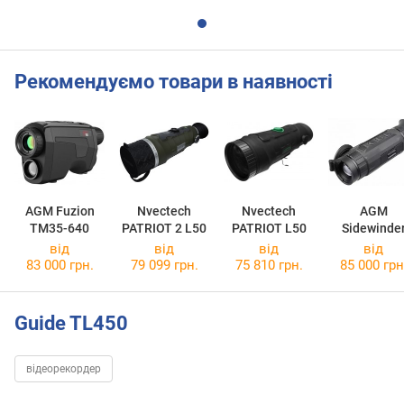
Рекомендуємо товари в наявності
AGM Fuzion
Nvectech
Nvectech
AGM
TM35-640
PATRIOT 2 L50
PATRIOT L50
Sidewinde
TM35-640
від
від
від
від
83 000 грн.
79 099 грн.
75 810 грн.
85 000 грн
Guide TL450
відеорекордер