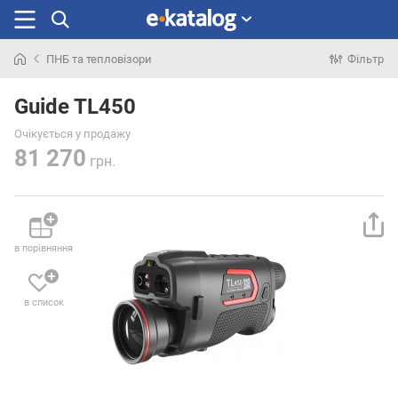
ПНБ та тепловізори
Фільтр
Шукали
раніше
Guide TL450
Очікується у продажу
81 270
грн.
в порівняння
в список