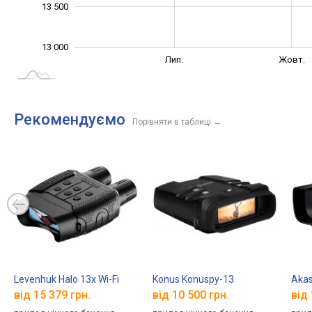
13 500
13 000
Жовт.
Трав.
Квіт.
Бер.
Вер.
Лип.
Жовт.
L
Рекомендуємо
Порівняти в таблиці
→
Levenhuk Halo 13x Wi-Fi
Konus Konuspy-13
Aka
від 15 379 грн.
від 10 500 грн.
від 