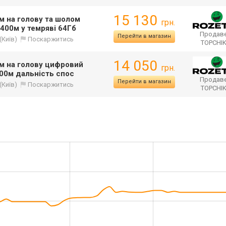
15 130
м на голову та шолом
грн.
400м у темряві 64Гб
Продаве
Перейти в магазин
(Київ)
Поскаржитись
TOPCHI
14 050
ям на голову цифровий
грн.
00м дальність спос
Продаве
Перейти в магазин
(Київ)
Поскаржитись
TOPCHI