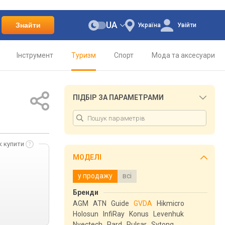
UA
Знайти
Україна
Увійти
Інструмент
Туризм
Спорт
Мода та аксесуари
ПІДБІР ЗА ПАРАМЕТРАМИ
к купити
МОДЕЛІ
у продажу
всі
Бренди
AGM
ATN
Guide
GVDA
Hikmicro
Holosun
InfiRay
Konus
Levenhuk
Nvectech
Pard
Pulsar
Sytong