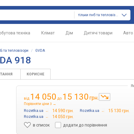
тільки пнб та тепловізори
обутова техніка
Клімат
Дім
Дитячі товари
Авто
Б та тепловізори
/
GVDA
VDA 918
ИТАННЯ
КОРИСНЕ
Я
14 050
15 130
грн.
від
до
Порівняти ціни
→
3
Rozetka.ua
→
14 590 грн.
Rozetka.ua
→
15 130 грн.
Rozetka.ua
→
14 050 грн.
в список
додати до порівняння