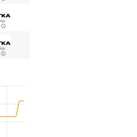
ць:
K
ць:
K