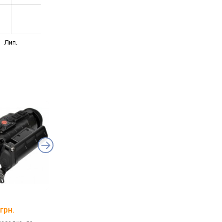
Лип.
1
Konus Fiery 3x -24x
Guide TN650
грн.
від 87 812 грн.
від 134 999 грн.