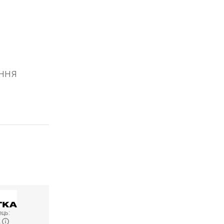
ення
ць:
K