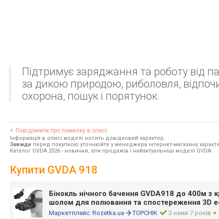
Підтримує заряджання та роботу від п
за дикою природою, риболовля, відпочи
охорона, пошук і порятунок.
Повідомити про помилку в описі
Інформація в описі моделі носить довідковий характер.
Завжди
перед покупкою уточнюйте у менеджера інтернет-магазину характе
Каталог GVDA 2026
- новинки, хіти продажів і найактуальніші моделі GVDA.
Купити GVDA 918
Бінокль нічного бачення GVDA918 до 400м з к
шолом для полювання та спостереження 3D 
Маркетплейс:
Rozetka.ua
TOPCHIK
З нами 7 років