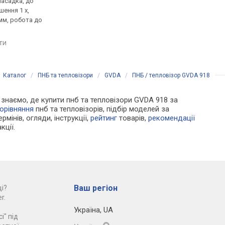
насадка, до
тепловізор, монокуляр, до
тепловізор, бінокль,
шення 1 x,
1800 м, збільшення 3 x,
2000 м, збільшення 2.8
 мм, робота до
відеорекордер, робота до
відеорекордер, робо
6.5 год
5.5 год
яти
порівняти
порівняти
Каталог
/
ПНБ та тепловізори
/
GVDA
/
ПНБ / тепловізор GVDA 918
Ми знаємо, де купити пнб та тепловізори GVDA 918 за
орівняння
пнб та тепловізорів, підбір моделей за
рмінів, огляди, інструкції,
рейтинг
товарів,
рекомендації
кції.
Ваш регіон
і?
r.
Україна
,
UA
і" під