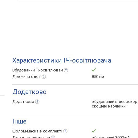
Характеристики ІЧ-освітлювача
Вбудований
ІК-освітлювач
Довжина
хвилі
850 нм
Додатково
Додатково
вбудований відеорекор
скошені наочники
Інше
Шолом-маска в
комплекті
Джерело
живлення
вбудований 3000mA