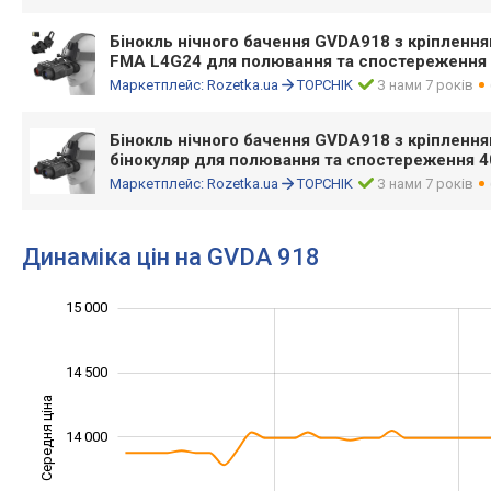
Бінокль нічного бачення GVDA918 з кріплення
FMA L4G24 для полювання та спостереження 
Маркетплейс:
Rozetka.ua
TOPCHIK
З нами 7 років
Бінокль нічного бачення GVDA918 з кріпленн
бінокуляр для полювання та спостереження 4
Маркетплейс:
Rozetka.ua
TOPCHIK
З нами 7 років
Динаміка цін на GVDA 918
12 800
13 200
13 400
13 600
15 500
12 500
12 000
15 000
14 500
Середня ціна
14 000
13 200