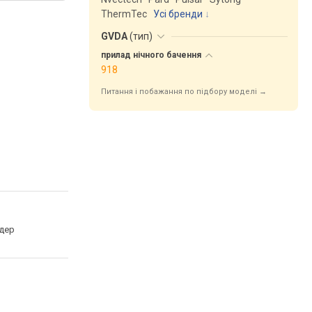
ThermTec
Усі бренди
GVDA
(
тип
)
прилад нічного
бачення
918
Питання і побажання по підбору моделі →
дер