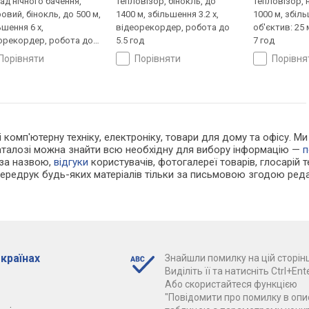
ад нічного бачення,
тепловізор, бінокль, до
тепловізор, 
овий, бінокль, до 500 м,
1400 м, збільшення 3.2 x,
1000 м, збіль
ьшення 6 x,
відеорекордер, робота до
об'єктив: 25
орекордер, робота до
5.5 год
7 год
д
порівняти
порівняти
порівн
 і комп'ютерну техніку, електроніку, товари для дому та офісу. 
каталозі можна знайти всю необхідну для вибору інформацію —
п
 за назвою,
відгуки
користувачів, фотогалереї товарів, глосарій те
Передрук будь-яких матеріалів тільки за письмовою згодою реда
 країнах
Знайшли помилку на цій сторінц
Виділіть її та натисніть Ctrl+Ente
Або скористайтеся функцією
"Повідомити про помилку в опис