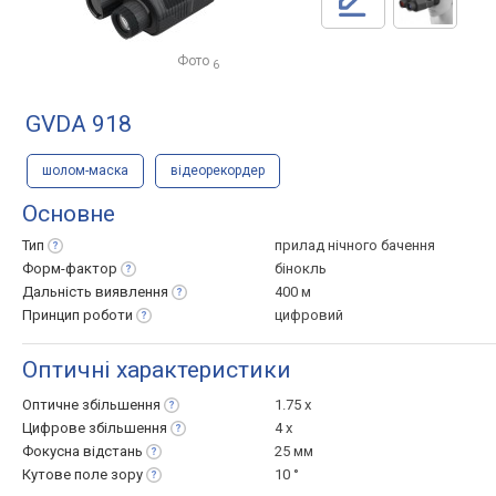
Фото
6
GVDA 918
шолом-маска
відеорекордер
Основне
Тип
прилад нічного бачення
Форм-фактор
бінокль
Дальність
виявлення
400 м
Принцип
роботи
цифровий
Оптичні характеристики
Оптичне
збільшення
1.75 x
Цифрове
збільшення
4 x
Фокусна
відстань
25 мм
Кутове поле
зору
10 °