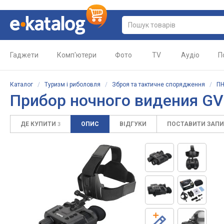
Гаджети
Комп'ютери
Фото
TV
Аудіо
П
Каталог
/
Туризм і риболовля
/
Зброя та тактичне спорядження
/
ПН
Прибор ночного видения G
ДЕ КУПИТИ
ОПИС
ВІДГУКИ
ПОСТАВИТИ ЗАП
3