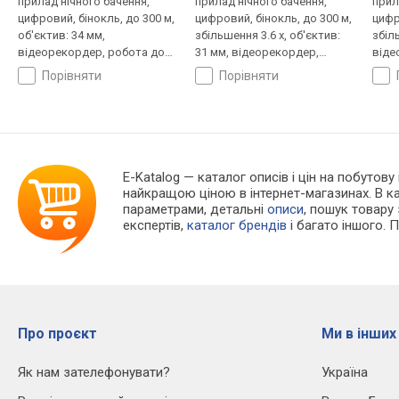
прилад нічного бачення,
прилад нічного бачення,
прил
цифровий, бінокль, до 300 м,
цифровий, бінокль, до 300 м,
цифр
об'єктив: 34 мм,
збільшення 3.6 x, об'єктив:
збіл
відеорекордер, робота до
31 мм, відеорекордер,
віде
10 год
робота до 12 год
8 го
порівняти
порівняти
E-Katalog
— каталог описів і цін на побутову
найкращою ціною в інтернет-магазинах. В 
параметрами, детальні
описи
, пошук товару
експертів,
каталог брендів
і багато іншого. 
Про проєкт
Ми в інших
Як нам зателефонувати?
Україна