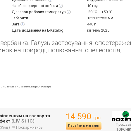
Час безперервної
роботи
10 год
Діапазон робочих
температур
-20 °C ~ +50 °С
Габарити
152x122x55 мм
Вага
440 г
Дата додавання на E-Katalog
квітень 2025
авербанка. Галузь застосування: спостереж
нок на природі, полювання, спелеологія,
ристики і комплектацію товару
14 590
ріпленням на голову та
грн.
ефект
(LIV-S11C)
Продаве
Перейти в магазин
(Київ)
Поскаржитись
TOPCHI