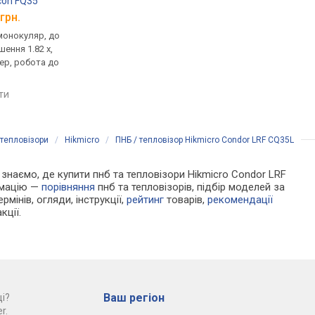
lcon FQ35
Sytong XS03-50
Conotech Aquila 350 
грн.
від 62 035 грн.
від 68 000 грн.
монокуляр, до
тепловізор, монокуляр, до
тепловізор, монокул
шення 1.82 x,
2500 м, збільшення 2.8 x,
2600 м, збільшення 4.8
ер, робота до
об'єктив: 50 мм,
відеорекордер, робо
відеорекордер, робота до
10 год
5 год
яти
порівняти
порівняти
 тепловізори
/
Hikmicro
/
ПНБ / тепловізор Hikmicro Condor LRF CQ35L
и знаємо, де купити пнб та тепловізори Hikmicro Condor LRF
рмацію —
порівняння
пнб та тепловізорів, підбір моделей за
рмінів, огляди, інструкції,
рейтинг
товарів,
рекомендації
кції.
Ваш регіон
і?
r.