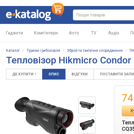
Гаджети
Комп'ютери
Фото
TV
Аудіо
П
Каталог
/
Туризм і риболовля
/
Зброя та тактичне спорядження
/
ПН
Тепловізор Hikmicro Condor
ДЕ КУПИТИ
ОПИС
ВІДГУКИ
ПОСТАВИТИ ЗАП
1
74
К
Тепл
CQ35