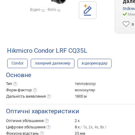
дал
Stdkie
Відео
Фото
12
15
Мен
в
Hikmicro Condor LRF CQ35L
Condor
лазерний далекомір
відеорекордер
Основне
Тип
тепловізор
Форм-фактор
монокуляр
Дальність
виявлення
1800 м
Оптичні характеристики
Оптичне
збільшення
2 x
Цифрове
збільшення
8 x
/ 1x, 2x, 4x, 8x /
Фокусна
відстань
35 мм