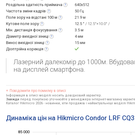
Роздільна здатність
приймача
640x512
Частота зміни
кадрів
50 Гц
Поле зору на відстані 100
м
21.9 м
Кутове поле
зору
12.5 °
/ 12.5°×10.0° /
Мін. дистанція
фокусування
3.5 м
Діаметр вихідної
зіниці
4 мм
Винос вихідної
зіниці
15 мм
Діоптрійна
корекція
Лазерний далекомір до 1000м. Вбудова
на дисплей смартфона.
Повідомити про помилку в описі
Інформація в описі моделі носить довідковий характер.
Завжди
перед покупкою уточнюйте у менеджера інтернет-магазину характе
Каталог Hikmicro 2026
- новинки, хіти продажів і найактуальніші моделі Hikm
Динаміка цін на Hikmicro Condor LRF CQ
62 000
64 000
66 000
68 000
90 000
60 000
55 000
85 000