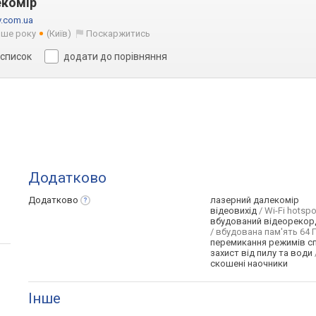
екомір
v.com.ua
ше року
(Київ)
Поскаржитись
 список
додати до порівняння
Додатково
Додатково
лазерний далекомір
відеовихід
/ Wi-Fi hotspo
вбудований відеорекор
/ вбудована пам'ять 64 Г
перемикання режимів с
захист від пилу та води
скошені наочники
Інше