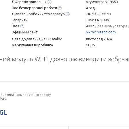
Джерело
живлення
акумулятор 18650
Час безперервної
роботи
4 год
Діапазон робочих
температур
-30 °C ~ +55 °С
Габарити
185x88x53 мм
Вага
400 г
/ без акумулятора 
Офіційний сайт
hikmicrotech.com
Дата додавання на E-Katalog
листопад 2024
Маркування виробника
CQ35L
ний модуль Wi-Fi дозволяє виводити зобра
ристики і комплектацію товару
icro.
35L