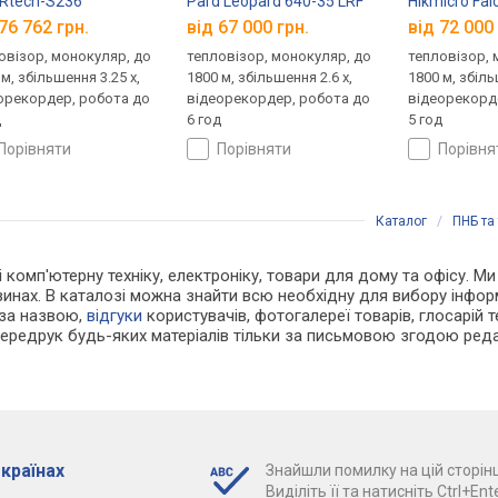
 IRtech-S236
Pard Leopard 640-35 LRF
Hikmicro Fa
76 762 грн.
від 67 000 грн.
від 72 000 
овізор, монокуляр, до
тепловізор, монокуляр, до
тепловізор, 
м, збільшення 3.25 x,
1800 м, збільшення 2.6 x,
1800 м, збіль
орекордер, робота до
відеорекордер, робота до
відеорекорд
д
6 год
5 год
порівняти
порівняти
порівн
Каталог
/
ПНБ та
 і комп'ютерну техніку, електроніку, товари для дому та офісу. М
зинах. В каталозі можна знайти всю необхідну для вибору інфо
 за назвою,
відгуки
користувачів, фотогалереї товарів, глосарій те
Передрук будь-яких матеріалів тільки за письмовою згодою реда
 країнах
Знайшли помилку на цій сторінц
Виділіть її та натисніть Ctrl+Ente