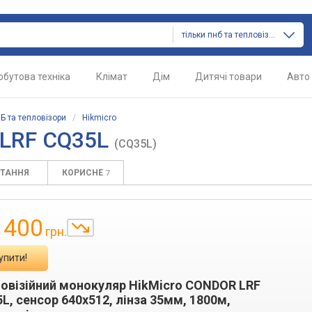
тільки пнб та тепловізори
обутова техніка
Клімат
Дім
Дитячі товари
Авто
Б та тепловізори
/
Hikmicro
 LRF CQ35L
(CQ35L)
ИТАННЯ
КОРИСНЕ
7
 400
грн.
упити!
овізійний монокуляр HikMicro CONDOR LRF
L, сенсор 640x512, лінза 35мм, 1800м,