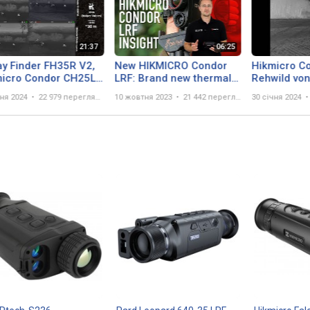
ray Finder FH35R V2,
New HIKMICRO Condor
Hikmicro C
icro Condor CH25L,
LRF: Brand new thermal
Rehwild von
5L, CQ50L
monocular with built-in
Meter
чня 2024
22 979 переглядів
10 жовтня 2023
21 442 перегляда
30 січня 2024
1000m Laser Range
Finder