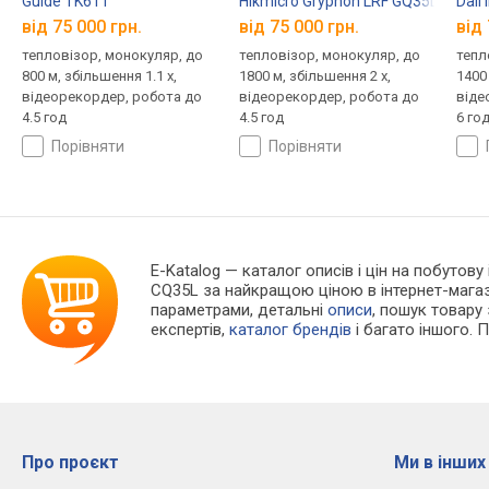
Guide TK611
Hikmicro Gryphon LRF GQ35L
Dali
від 75 000 грн.
від 75 000 грн.
від 
тепловізор, монокуляр, до
тепловізор, монокуляр, до
тепл
800 м, збільшення 1.1 x,
1800 м, збільшення 2 x,
1400 
відеорекордер, робота до
відеорекордер, робота до
віде
4.5 год
4.5 год
6 го
порівняти
порівняти
E-Katalog
— каталог описів і цін на побутову
CQ35L за найкращою ціною в інтернет-мага
параметрами, детальні
описи
, пошук товару
експертів,
каталог брендів
і багато іншого. 
Про проєкт
Ми в інших