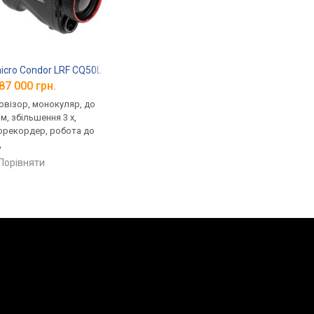
icro Condor LRF CQ50L
87 000 грн.
овізор, монокуляр, до
м, збільшення 3 x,
орекордер, робота до
д
порівняти