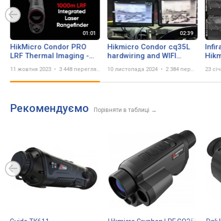
HikMicro Condor PRO
Hikmicro Condor cq35L
Infi
LRF Thermal Imaging -
hardwiring and WIFI
Hikm
Features and Functions
Comparison
CQ3
11 жовтня 2023
3 448 переглядів
10 листопада 2024
2 384 перегляда
23 сі
Рекомендуємо
Порівняти в таблиці
→