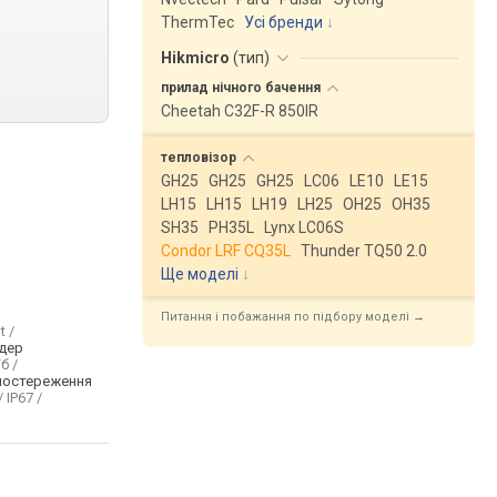
ThermTec
Усі бренди
Hikmicro
(
тип
)
прилад нічного
бачення
Cheetah C32F-R 850IR
тепловізор
GH25
GH25
GH25
LC06
LE10
LE15
LH15
LH15
LH19
LH25
OH25
OH35
SH35
PH35L
Lynx LC06S
Condor LRF CQ35L
Thunder TQ50 2.0
Ще моделі
↓
Питання і побажання по підбору моделі →
t /
дер
б /
постереження
/ IP67 /