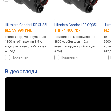
Hikmicro Condor LRF CH35L
Hikmicro Condor LRF CQ35L
Hikm
від 59 999 грн.
від 74 400 грн.
від 
тепловізор, монокуляр, до
тепловізор, монокуляр, до
тепл
1800 м, збільшення 3.5 x,
1800 м, збільшення 2 x,
2600 
відеорекордер, робота до
відеорекордер, робота до
віде
4.5 год
4 год
4 го
порівняти
порівняти
Відеоогляди