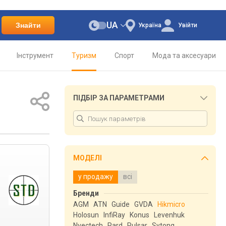
UA
Знайти
Україна
Увійти
Інструмент
Туризм
Спорт
Мода та аксесуари
ПІДБІР ЗА ПАРАМЕТРАМИ
МОДЕЛІ
у продажу
всі
Бренди
AGM
ATN
Guide
GVDA
Hikmicro
Holosun
InfiRay
Konus
Levenhuk
Nvectech
Pard
Pulsar
Sytong