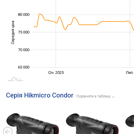
80 000
Середня ціна
66 000
75 000
70 000
65 000
Січ. 2027
Жовт.
Жовт.
Квіт.
Лип.
Січ. 2025
Лип.
L
Серія Hikmicro Condor
Порівняти в таблиці
→