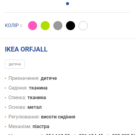
КОЛІР
5
IKEA ORFJALL
дитяче
Призначення:
дитяче
Сидіння:
тканина
Спинка:
тканина
Основа:
метал
Регулювання:
висоти сидіння
Механізм:
піастра