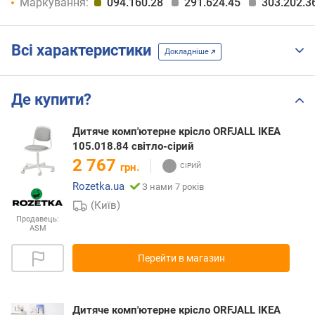
Маркування:
094.160.28
291.624.45
303.202.3
Всі характеристики
Докладніше
Де купити?
Дитяче комп'ютерне крісло ORFJALL IKEA
105.018.84 світло-сірий
2 767
грн.
Rozetka.ua
З нами 7 років
(Київ)
Продавець:
ASM
Перейти в магазин
Дитяче комп'ютерне крісло ORFJALL IKEA