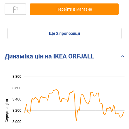
Перейти в магазин
ще
2
пропозиції
Динаміка цін на IKEA ORFJALL
3 800
 200
 400
 000
3 600
3 400
Середня ціна
3 200
2 600
3 000