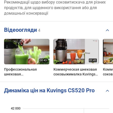
Рекомендації щодо вибору соковитискача для різних
продуктів, для щоденного використання або для
домашньої консервації
Відеоогляди
4
Профессиональная
Коммерческая шнековая
Комм
шнековая
соковыжималка Kuvings
соков
соковыжималка Kuvings
PRO CS520 Whole Slow
PRO C
PRO CS520 Commercial
Juicer
Whole
Whole Slow Juicer
Динаміка цін на Kuvings CS520 Pro
 000
 000
 000
 000
 000
 000
42 000