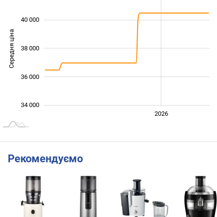
40 000
Середня ціна
38 000
34 000
36 000
34 000
2024
2025
2028
2026
L
Рекомендуємо