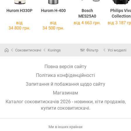
Hurom H330P
Hurom H-400
Bosch
Philips Viv
MES25A0
Collection
HR1832/0
від
від
від 4 663 грн.
від 3 187 гр
34 800 грн.
34 500 грн.
Соковитискачі
Kuvings
Фільтр
Усі моделі
Повна версія сайту
Політика конфіденційності
Запитання й побажання щодо сайту
Магазинам
Каталог соковитискачів 2026 - новинки, хіти продажів,
купити соковитискачі
.
Ми в інших країнах