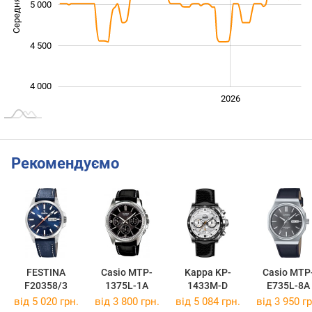
Середня ціна
5 000
4 000
4 500
4 000
2024
2025
2028
2026
L
Рекомендуємо
FESTINA
Casio MTP-
Kappa KP-
Casio MTP
F20358/3
1375L-1A
1433M-D
E735L-8A
від 5 020 грн.
від 3 800 грн.
від 5 084 грн.
від 3 950 гр