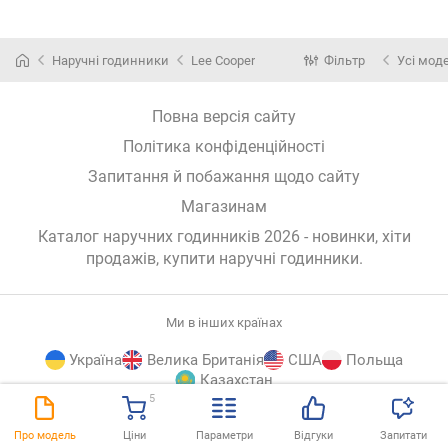
Наручні годинники
Lee Cooper
Фільтр
Усі мод
Повна версія сайту
Політика конфіденційності
Запитання й побажання щодо сайту
Магазинам
Каталог наручних годинників 2026 - новинки, хіти
продажів,
купити наручні годинники
.
Ми в інших країнах
Україна
Велика Британія
США
Польща
Казахстан
5
E-
© E-Katalog, 2026
ВГОРУ
Про модель
Ціни
Параметри
Відгуки
Запитати
Katalog