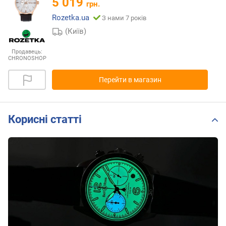
5 019
грн.
Rozetka.ua
З нами 7 років
(Київ)
Продавець:
CHRONOSHOP
Перейти в магазин
Корисні статті