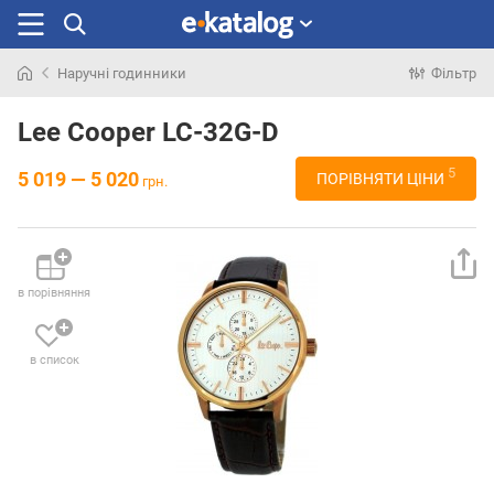
Наручні годинники
Фільтр
Шукали
раніше
Lee Cooper LC-32G-D
5
5 019 — 5 020
ПОРІВНЯТИ ЦІНИ
грн.
в порівняння
в список