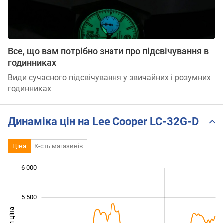
Все, що вам потрібно знати про підсвічування в
годинниках
Види сучасного підсвічування у звичайних і розумних
годинниках
Динаміка цін на Lee Cooper LC-32G-D
Ціна
К-сть магазинів
 600
 800
 200
 400
 500
 500
 000
6 000
5 500