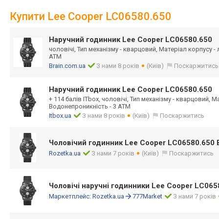
Купити Lee Cooper LC06580.650
Наручний годинник Lee Cooper LC06580.650
чоловічі, Тип механізму - кварцовий, Матеріал корпусу -
АТМ
Brain.com.ua
З нами 8 років
(Київ)
Поскаржитись
Наручний годинник Lee Cooper LC06580.650
+ 114 балів ITbox, чоловічі, Тип механізму - кварцовий, М
Водонепроникність - 3 АТМ
Itbox.ua
З нами 8 років
(Київ)
Поскаржитись
Чоловічий годинник Lee Cooper LC06580.650 
Rozetka.ua
З нами 7 років
(Київ)
Поскаржитись
Чоловічі наручні годинники Lee Cooper LC065
Маркетплейс:
Rozetka.ua
777Market
З нами 7 років