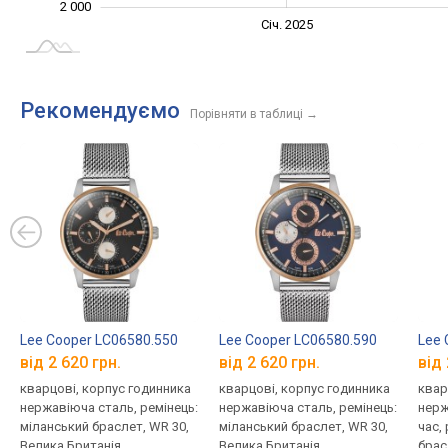
2 000
Січ. 2027
Лип.
Січ. 2025
L
Рекомендуємо
Порівняти в таблиці
→
Lee Cooper LC06580.550
Lee Cooper LC06580.590
Lee 
від 2 620 грн.
від 2 620 грн.
від 
кварцові, корпус годинника
кварцові, корпус годинника
квар
нержавіюча сталь, ремінець:
нержавіюча сталь, ремінець:
нерж
міланський браслет, WR 30,
міланський браслет, WR 30,
час,
Велика Британія
Велика Британія
брас