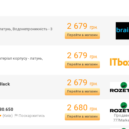
2 679
грн.
 латунь, Водонепроникність - 3
Перейти в магазин
2 679
грн.
атеріал корпусу - латунь,
Перейти в магазин
2 679
грн.
Black
Перейти в магазин
2 680
грн.
80.650
Продаве
(Київ)
Поскаржитись
Перейти в магазин
777Mark