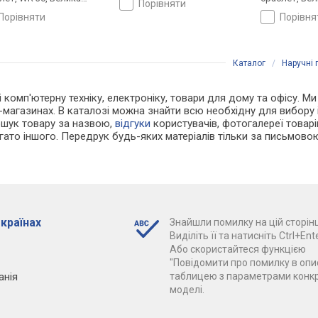
порівняти
анія
порівняти
порівн
Каталог
/
Наручні 
 і комп'ютерну техніку, електроніку, товари для дому та офісу. М
-магазинах. В каталозі можна знайти всю необхідну для вибор
ошук товару за назвою,
відгуки
користувачів, фотогалереї товарів,
агато іншого. Передрук будь-яких матеріалів тільки за письмово
 країнах
Знайшли помилку на цій сторінц
Виділіть її та натисніть Ctrl+Ente
Або скористайтеся функцією
"Повідомити про помилку в опис
анія
таблицею з параметрами конк
моделі.