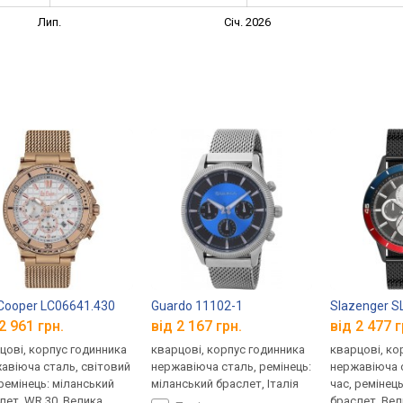
Лип.
Січ. 2026
Cooper LC06641.430
Guardo 11102-1
Slazenger SL
2 961 грн.
від 2 167 грн.
від 2 477 г
цові, корпус годинника
кварцові, корпус годинника
кварцові, ко
авіюча сталь, світовий
нержавіюча сталь, ремінець:
нержавіюча с
 ремінець: міланський
міланський браслет, Італія
час, ремінец
лет, WR 30, Велика
браслет, Вел