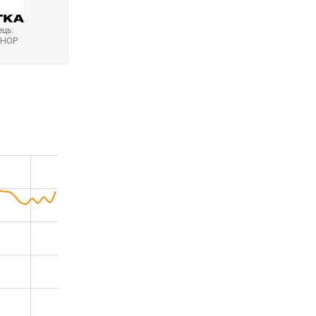
ць:
SHOP