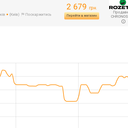
2 679
грн.
Продаве
ків
(Київ)
Поскаржитись
Перейти в магазин
CHRONO