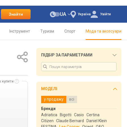
UA
Знайти
Україна
Увійти
Інструмент
Туризм
Спорт
Мода та аксесуари
ПІДБІР ЗА ПАРАМЕТРАМИ
к купити
МОДЕЛІ
у продажу
всі
Бренди
Adriatica
Bigotti
Casio
Certina
Citizen
Claude Bernard
Daniel Klein
FESTINA
Lee Cooper
Orient
Q&Q