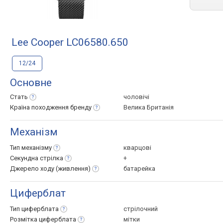
Lee Cooper LC06580.650
12/24
Основне
Стать
чоловічі
Країна походження
бренду
Велика Британія
Механізм
Тип
механізму
кварцові
Секундна
стрілка
+
Джерело ходу
(живлення)
батарейка
Циферблат
Тип
циферблата
стрілочний
Розмітка
циферблата
мітки