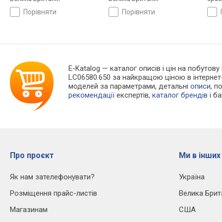
Брит
порівняти
порівняти
E-Katalog
— каталог описів і цін на побутову
LC06580.650 за найкращою ціною в інтернет
моделей за параметрами, детальні
описи
, п
рекомендації
експертів,
каталог брендів
і б
Про проєкт
Ми в інших
Як нам зателефонувати?
Україна
Розміщення прайс-листів
Велика Брит
Магазинам
США