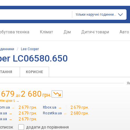
тільки наручні годинники
обутова техніка
Клімат
Дім
Дитячі товари
Авто
одинники
/
Lee Cooper
per LC06580.650
ИТАННЯ
КОРИСНЕ
Я
 679
2 680
грн.
до
яти ціни
→
5
com.ua
→
2 679 грн.
Itbox.ua
→
2 679 грн.
a.ua
→
2 679 грн.
Rozetka.ua
→
2 680 грн.
a.ua
→
2 679 грн.
 список
додати до порівняння