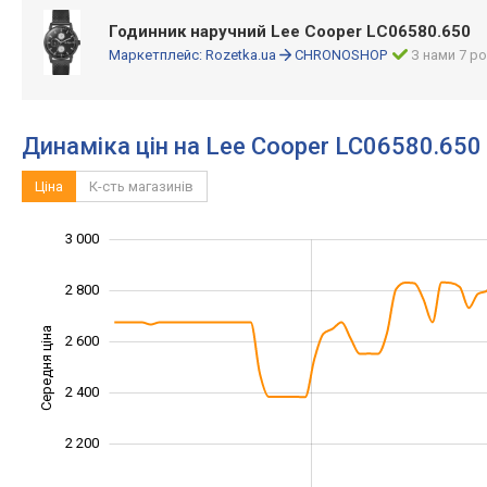
Годинник наручний Lee Cooper LC06580.650
Маркетплейс:
Rozetka.ua
CHRONOSHOP
З нами 7 ро
Динаміка цін на Lee Cooper LC06580.650
Ціна
К-сть магазинів
3 000
1 600
1 800
3 200
2 800
Середня ціна
2 600
2 000
2 400
2 200