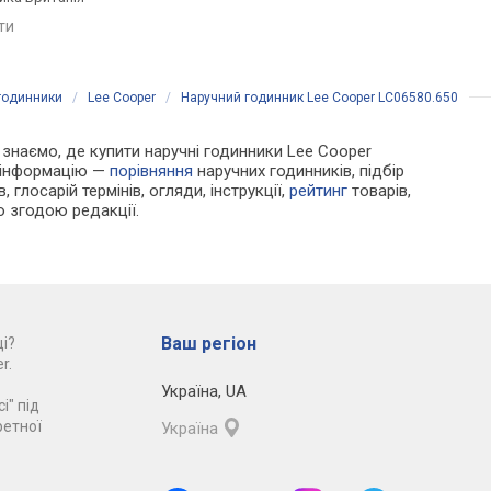
яти
порівняти
порівняти
годинники
/
Lee Cooper
/
Наручний годинник Lee Cooper LC06580.650
и знаємо, де купити наручні годинники Lee Cooper
у інформацію —
порівняння
наручних годинників, підбір
 глосарій термінів, огляди, інструкції,
рейтинг
товарів,
ю згодою редакції.
Ваш регіон
і?
r.
Україна
,
UA
і" під
ретної
Україна