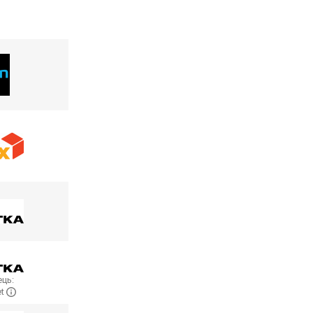
ць:
et