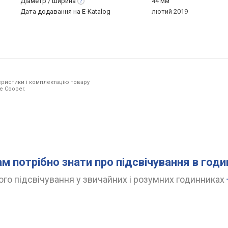
Діаметр /
ширина
44 мм
Дата додавання на E-Katalog
лютий 2019
ристики і комплектацію товару
e Cooper.
ам потрібно знати про підсвічування в год
го підсвічування у звичайних і розумних годинниках