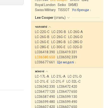
Royal London
Seiko
SKMEI
Swiss Military
TISSOT
Усі бренди
Lee Cooper
(
стать
)
чоловічі
LC-22G-C
LC-23G-B
LC-26G-A
LC-26G-B
LC-26G-C
LC-26G-D
LC-26G-E
LC-28G-B
LC-28G-D
LC-28G-E
LC-30G-E
LC-32G-D
LC06418.390
LC06419.331
LC06580.650
LC06592.339
LC06677.661
Ще моделі
↓
жіночі
LC-17L-A
LC-21L-A
LC-21L-D
LC-21L-E
LC-21L-F
LC-32L-C
LC06342.330
LC06472.420
LC06477.120
LC06477.650
LC06587.490
LC06599.130
LC06599.480
LC06599.490
LC06607.420
LC06607.650