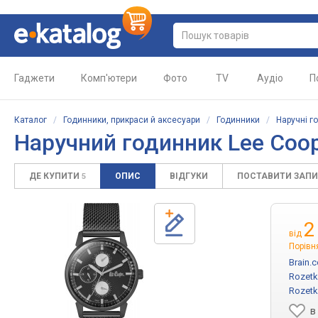
Гаджети
Комп'ютери
Фото
TV
Аудіо
П
Каталог
/
Годинники, прикраси й аксесуари
/
Годинники
/
Наручні г
Наручний годинник Lee Coo
ДЕ КУПИТИ
ОПИС
ВІДГУКИ
ПОСТАВИТИ ЗАП
5
2
від
Порівн
Brain.
Rozetk
Rozetk
в