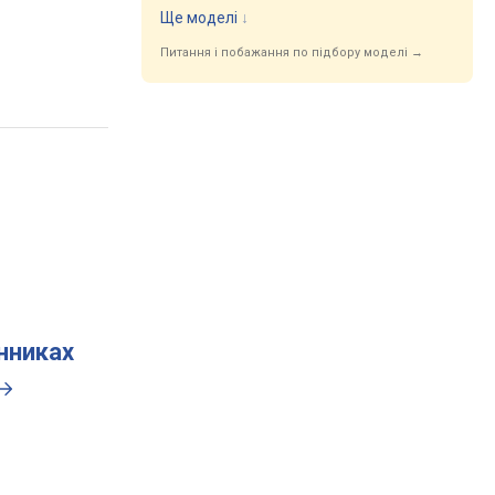
Ще моделі
↓
Питання і побажання по підбору моделі →
инниках