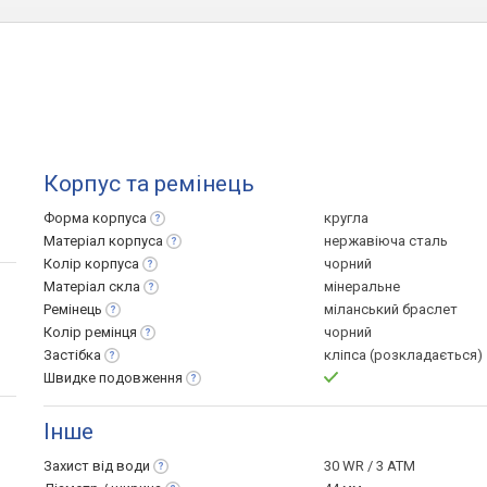
Корпус та ремінець
Форма
корпуса
кругла
Матеріал
корпуса
нержавіюча сталь
Колір
корпуса
чорний
Матеріал
скла
мінеральне
Ремінець
міланський браслет
Колір
ремінця
чорний
Застібка
кліпса (розкладається)
Швидке
подовження
Інше
Захист від
води
30 WR / 3 ATM