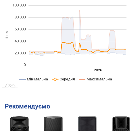
100 000
 000
 000
 000
80 000
60 000
Ціна
100 000
40 000
20 000
0
2024
2025
2028
2026
L
Мінімальна
Середня
Максимальна
Рекомендуємо