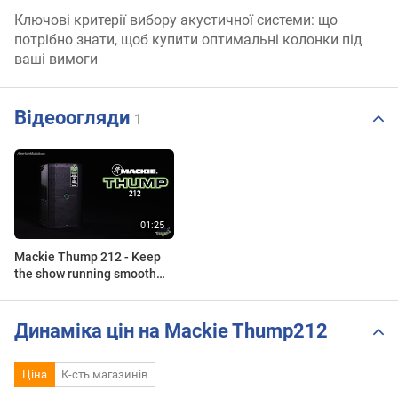
Ключові критерії вибору акустичної системи: що
потрібно знати, щоб купити оптимальні колонки під
ваші вимоги
Відеоогляди
1
Mackie Thump 212 - Keep
the show running smooth
when it counts -
AmericanMusical.com
Динаміка цін на Mackie Thump212
Ціна
К-сть магазинів