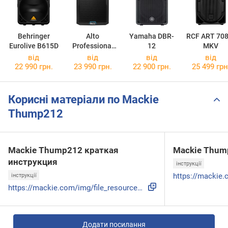
Behringer
Alto
Yamaha DBR-
RCF ART 708
Eurolive B615D
Professional
12
MKV
TS415
від
від
від
від
22 990 грн.
23 990 грн.
22 900 грн.
25 499 грн
Корисні матеріали по Mackie
Thump212
Mackie Thump212 краткая
Mackie Thum
инструкция
інструкції
інструкції
https://mackie.com/img/file_resources/THRASH212_THRASH215_Q...
Додати посилання