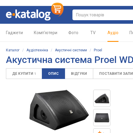
Гаджети
Комп'ютери
Фото
TV
Аудіо
П
Каталог
/
Аудіотехніка
/
Акустичні системи
/
Proel
Акустична система Proel W
ДЕ КУПИТИ
ОПИС
ВІДГУКИ
ПОСТАВИТИ ЗАП
1