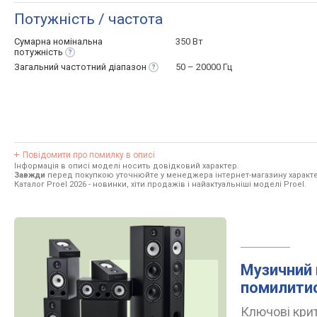
Потужність / частота
Сумарна номінальна
350 Вт
потужність
Загальний частотний
діапазон
50 – 20000 Гц
Повідомити про помилку в описі
Інформація в описі моделі носить довідковий характер.
Завжди
перед покупкою уточнюйте у менеджера інтернет-магазину характе
Каталог Proel 2026
- новинки, хіти продажів і найактуальніші моделі Proel.
Музичний 
помилити
Ключові крит