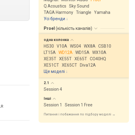
Q Acoustics
Sky Sound
TAGA Harmony
Triangle
Yamaha
Усі бренди
Proel
(
кількість каналів
)
одна
колонка
HS30
V10A
WS04
WX8A
CSB10
LT15A
WD12A
WD15A
WX10A
XE35T
XE55T
XE65T
CO40HQ
XE51CT
XE65CT
Diva12A
Ще моделі
↓
2.1
Session 4
Інші
Session 1
Session 1 Free
LR
Питання і побажання по підбору моделі →