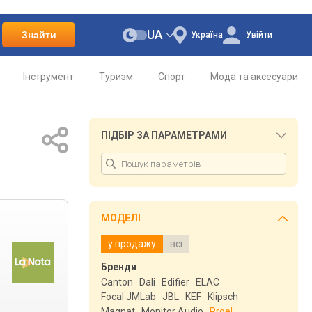
UA
Знайти
Україна
Увійти
Інструмент
Туризм
Спорт
Мода та аксесуари
ПІДБІР ЗА ПАРАМЕТРАМИ
МОДЕЛІ
у продажу
всі
Бренди
Canton
Dali
Edifier
ELAC
Focal JMLab
JBL
KEF
Klipsch
Magnat
Monitor Audio
Proel