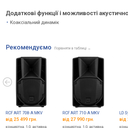
Додаткові функції і можливості акустично
Коаксіальний динамік
Рекомендуємо
Порівняти в таблиці
→
RCF ART 708-A MKV
RCF ART 710-A MKV
LD S
від 25 499 грн.
від 27 990 грн.
від 
концертна, 1.0, активна,
концертна, 1.0, активна,
конц