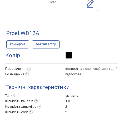
Фото
3
Proel WD12A
концертна
фазоінвертор
Колір
Призначення
концертна
/ сценічний монітор /
Розміщення
підлогова
Технічні характеристики
Тип
активна
Кількість
каналів
1.0
Кількість
динаміків
2
Кількість
смуг
2