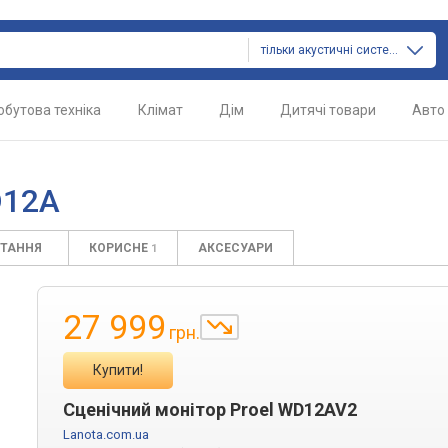
тільки акустичні системи
обутова техніка
Клімат
Дім
Дитячі товари
Авто
D12A
ИТАННЯ
КОРИСНЕ
АКСЕСУАРИ
1
27 999
грн.
Купити!
Сценічний монітор Proel WD12AV2
Lanota.com.ua