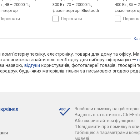
т, 48 – 20000 Гц,
300 Вт, 70 – 20000 Гц,
400 Вт, 35 – 
інвертор
фазоінвертор, Bluetooth
фазоінвертор
порівняти
порівняти
порівн
Кат
 і комп'ютерну техніку, електроніку, товари для дому та офісу. М
каталозі можна знайти всю необхідну для вибору інформацію —
п
 за назвою,
відгуки
користувачів, фотогалереї товарів, глосарій те
Передрук будь-яких матеріалів тільки за письмовою згодою реда
 країнах
Знайшли помилку на цій сторінц
Виділіть її та натисніть Ctrl+Ente
Або скористайтеся функцією
"Повідомити про помилку в опис
анія
таблицею з параметрами конк
моделі.