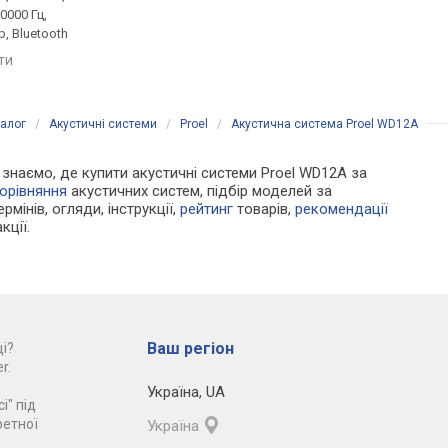
20000 Гц,
450 Вт, 35 – 20000 Гц,
400 Вт, 8 Ом, 57 – 197
, Bluetooth
фазоінвертор, Bluetooth
фазоінвертор
яти
порівняти
порівняти
алог
/
Акустичні системи
/
Proel
/
Акустична система Proel WD12A
и знаємо, де купити акустичні системи Proel WD12A за
орівняння
акустичних систем, підбір моделей за
рмінів, огляди, інструкції,
рейтинг
товарів,
рекомендації
кції.
Ваш регіон
і?
r.
Україна
,
UA
і" під
ретної
Україна