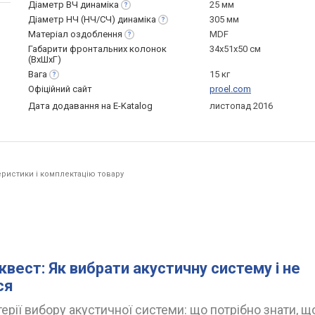
Діаметр ВЧ
динаміка
25 мм
Діаметр НЧ (НЧ/СЧ)
динаміка
305 мм
Матеріал
оздоблення
MDF
Габарити фронтальних колонок
34х51х50 см
(ВхШхГ)
Вага
15 кг
Офіційний сайт
proel.com
Дата додавання на E-Katalog
листопад 2016
ристики і комплектацію товару
квест: Як вибрати акустичну систему і не
ся
ерії вибору акустичної системи: що потрібно знати, щ