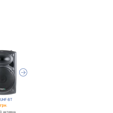
5 UHF-BT
Ibiza Port 15 VHF-BT
dB Technologies B-H
грн.
від 23 499 грн.
від 15 928 грн.
0, активна,
концертна, 1.0, активна,
концертна, 1.0, актив