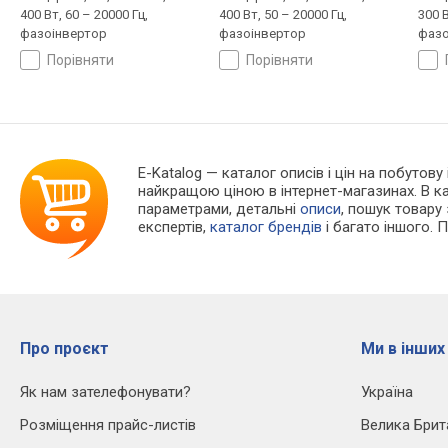
400 Вт, 60 – 20000 Гц,
400 Вт, 50 – 20000 Гц,
300 В
фазоінвертор
фазоінвертор
фазо
порівняти
порівняти
E-Katalog
— каталог описів і цін на побутову
найкращою ціною в інтернет-магазинах. В 
параметрами, детальні
описи
, пошук товару
експертів,
каталог брендів
і багато іншого. 
Про проєкт
Ми в інших
Як нам зателефонувати?
Україна
Розміщення прайс-листів
Велика Брит