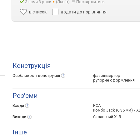
З нами 3 роки
(Львів)
Поскаржитись
в список
додати до порівняння
Конструкція
Особливості
конструкції
фазоінвертор
рупорне оформлення
Роз'єми
Входи
RCA
комбо Jack (6.35 мм) / X
Виходи
балансний XLR
Інше