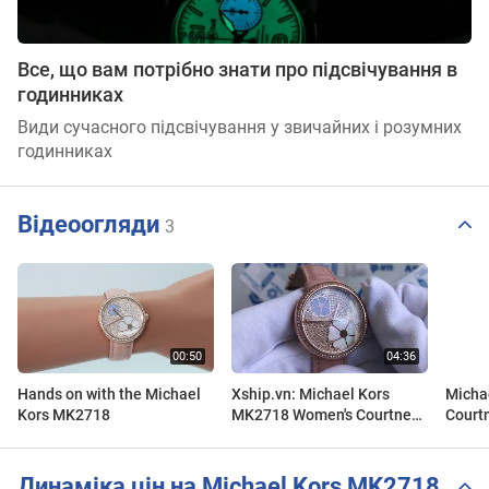
Все, що вам потрібно знати про підсвічування в
годинниках
Види сучасного підсвічування у звичайних і розумних
годинниках
Відеоогляди
3
Hands on with the Michael
Xship.vn: Michael Kors
Micha
Kors MK2718
MK2718 Women's Courtney
Court
Rose Gold-Tone and Blush
Croco Leather Watch
Динаміка цін на Michael Kors MK2718