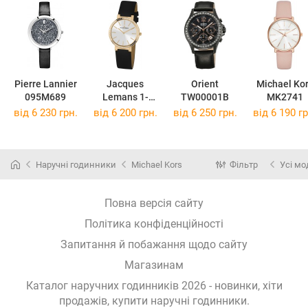
Pierre Lannier
Jacques
Orient
Michael Ko
095M689
Lemans 1-
TW00001B
MK2741
2015B
від 6 230 грн.
від 6 200 грн.
від 6 250 грн.
від 6 190 гр
Наручні годинники
Michael Kors
Фільтр
Усі мо
Повна версія сайту
Політика конфіденційності
Запитання й побажання щодо сайту
Магазинам
Каталог наручних годинників 2026 - новинки, хіти
продажів,
купити наручні годинники
.