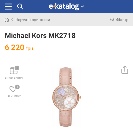
Наручні годинники
Фільтр
Шукали
раніше
Michael Kors MK2718
6 220
грн.
в порівняння
в список