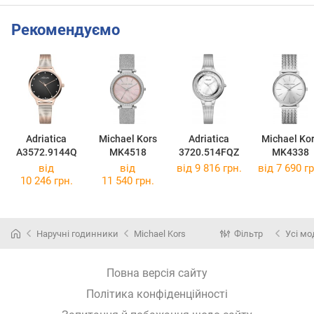
Рекомендуємо
Adriatica
Michael Kors
Adriatica
Michael Ko
A3572.9144Q
MK4518
3720.514FQZ
MK4338
від
від
від 9 816 грн.
від 7 690 гр
10 246 грн.
11 540 грн.
Наручні годинники
Michael Kors
Фільтр
Усі мо
Повна версія сайту
Політика конфіденційності