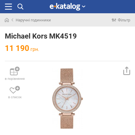
Наручні годинники
Фільтр
Шукали
раніше
Michael Kors MK4519
11 190
грн.
в порівняння
в список