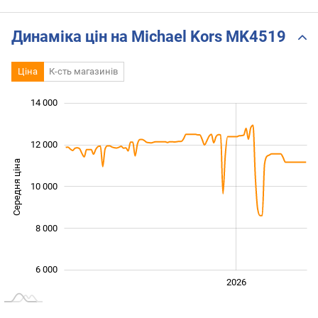
Динаміка цін на Michael Kors MK4519
Ціна
К-сть магазинів
14 000
 000
 000
 000
 000
 000
 000
 000
12 000
Середня ціна
10 000
10 000
8 000
6 000
2024
2025
2028
2026
L