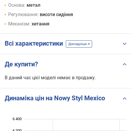
Основа:
метал
Регулювання:
висоти сидіння
Механізм:
хитання
Всі характеристики
Докладніше
Де купити?
В даний час цієї моделі немає в продажу.
Динаміка цін на Nowy Styl Mexico
6 400
 800
 000
 600
6 200