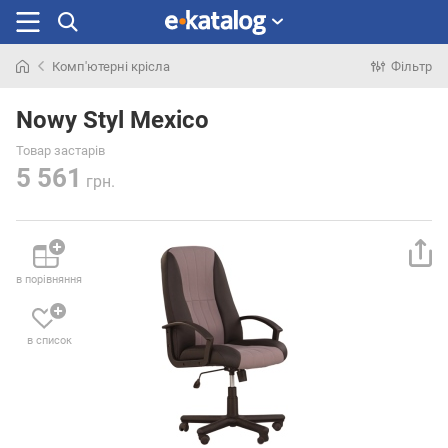
Комп'ютерні крісла
Фільтр
Шукали
раніше
Nowy Styl Mexico
Товар застарів
5 561
грн.
в порівняння
в список