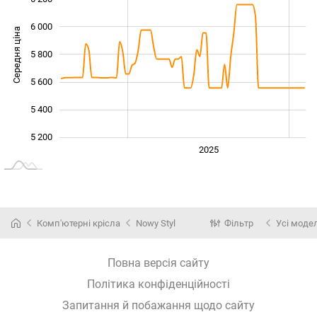
6 000
Середня ціна
5 800
5 200
5 600
5 400
5 200
2024
2026
2027
2025
L
Комп'ютерні крісла
Nowy Styl
Фільтр
Усі модел
Повна версія сайту
Політика конфіденційності
Запитання й побажання щодо сайту