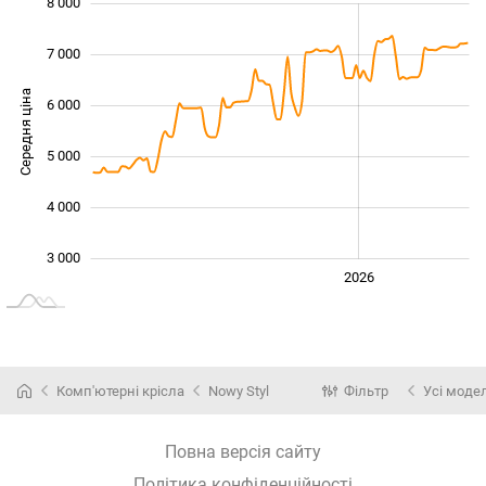
8 000
 000
 000
 000
7 000
Середня ціна
6 000
3 000
5 000
4 000
3 000
2024
2025
2028
2026
L
Комп'ютерні крісла
Nowy Styl
Фільтр
Усі модел
Повна версія сайту
Політика конфіденційності