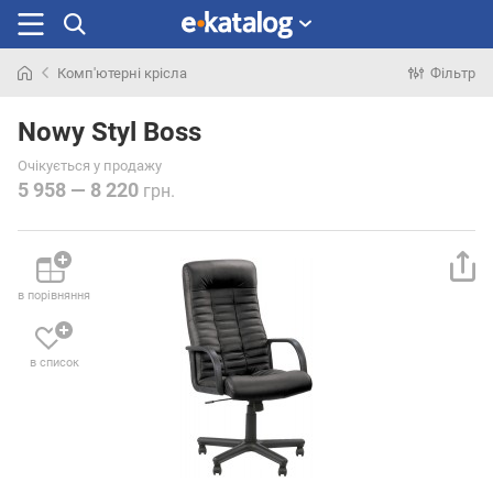
Комп'ютерні крісла
Фільтр
Шукали
раніше
Nowy Styl Boss
Очікується у продажу
5 958 — 8 220
грн.
в порівняння
в список