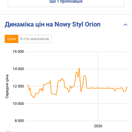
ще
1
пропозиція
Динаміка цін на Nowy Styl Orion
Ціна
К-сть магазинів
 000
 000
 000
 000
 000
 000
16 000
14 000
Середня ціна
12 000
10 000
10 000
8 000
2024
2025
2028
2026
L