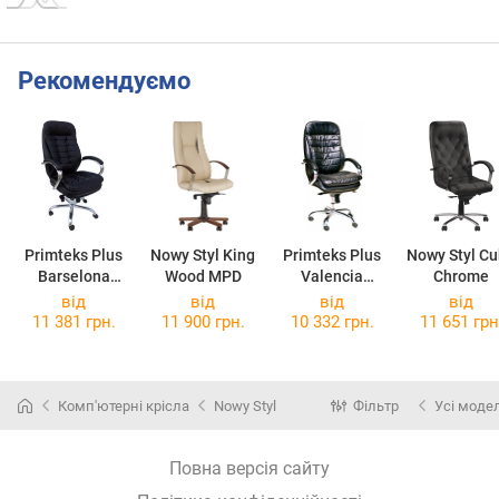
Рекомендуємо
Primteks Plus
Nowy Styl King
Primteks Plus
Nowy Styl C
Barselona
Wood MPD
Valencia
Chrome
Chrome
Chrome
від
від
від
від
11 381 грн.
11 900 грн.
10 332 грн.
11 651 грн
Комп'ютерні крісла
Nowy Styl
Фільтр
Усі модел
Повна версія сайту