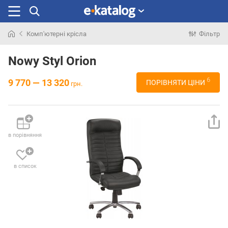
Комп'ютерні крісла
Фільтр
Шукали
раніше
Nowy Styl Orion
6
9 770 — 13 320
ПОРІВНЯТИ ЦІНИ
грн.
в порівняння
в список