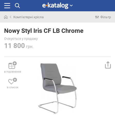
Комп'ютерні крісла
Фільтр
Шукали
раніше
Nowy Styl Iris CF LB Chrome
Очікується у продажу
11 800
грн.
в порівняння
в список