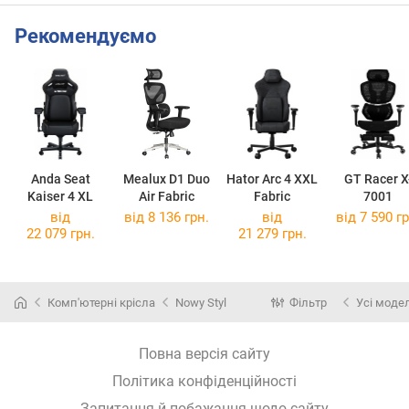
Рекомендуємо
Anda Seat
Mealux D1 Duo
Hator Arc 4 XXL
GT Racer X
Kaiser 4 XL
Air Fabric
Fabric
7001
від
від 8 136 грн.
від
від 7 590 гр
22 079 грн.
21 279 грн.
Комп'ютерні крісла
Nowy Styl
Фільтр
Усі модел
Повна версія сайту
Політика конфіденційності
Запитання й побажання щодо сайту