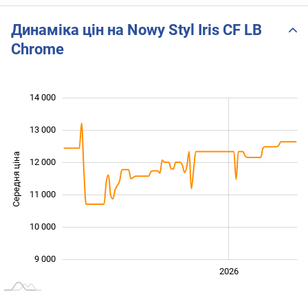
Динаміка цін на Nowy Styl Iris CF LB
Chrome
14 000
 000
 000
 000
13 000
Середня ціна
12 000
10 000
11 000
10 000
9 000
2024
2025
2028
2026
L