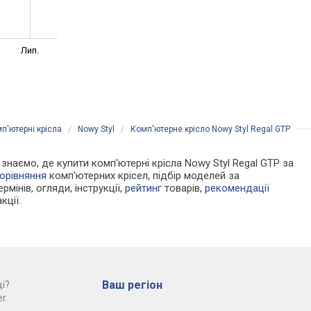
Лип.
п'ютерні крісла
/
Nowy Styl
/
Комп'ютерне крісло Nowy Styl Regal GTP
и знаємо, де купити комп'ютерні крісла Nowy Styl Regal GTP за
орівняння
комп'ютерних крісел, підбір моделей за
рмінів, огляди, інструкції,
рейтинг
товарів,
рекомендації
кції.
Ваш регіон
і?
r.