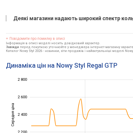
Деякі магазини надають широкий спектр кольо
Повідомити про помилку в описі
Інформація в описі моделі носить довідковий характер.
Завжди
перед покупкою уточнюйте у менеджера інтернет-магазину характе
Каталог Nowy Styl 2026
- новинки, хіти продажів і найактуальніші моделі Nowy 
Динаміка цін на Nowy Styl Regal GTP
2 800
1 800
1 900
2 100
2 300
2 500
3 000
1 600
2 600
Середня ціна
2 400
2 000
2 200