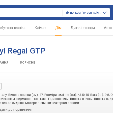
тільки комп'ютерні крісла
обутова техніка
Клімат
Дім
Дитячі товари
Авто
yl Regal GTP
ТАННЯ
КОРИСНЕ
лу; Висота спинки (см): 47; Розміри сидіння (см): 43.5x45; Вага (кг): 9.8; 
Механізм: перманент-контакт; Підлокітники; Висота спинки; Висота сиді
атеріал сидіння: Матеріал спинки: Матеріал основи:
дати до порівняння