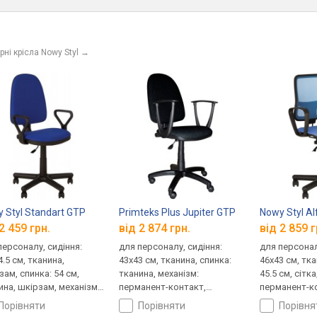
ні крісла Nowy Styl
→
 Styl Standart GTP
Primteks Plus Jupiter GTP
Nowy Styl A
2 459 грн.
від 2 874 грн.
від 2 859 г
персоналу, сидіння:
для персоналу, сидіння:
для персонал
.5 см, тканина,
43x43 см, тканина, спинка:
46x43 см, тка
зам, спинка: 54 см,
тканина, механізм:
45.5 см, сітка
ина, шкірзам, механізм:
перманент-контакт,
перманент-к
анент-контакт,
регулювання: висоти,
регулювання:
порівняти
порівняти
порівн
лювання: висоти,
жорсткості
глибини