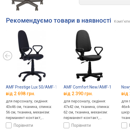
Рекомендуємо товари в наявності
Комп'ютер
AMF Prestige Lux 50/AMF-1
AMF Comfort New/AMF-1
Nowy
від 2 698 грн.
від 2 390 грн.
від 
для персоналу, сидіння:
для персоналу, сидіння:
для 
43x46 см, тканина, спинка:
47x42 см, тканина, спинка:
46x44
56 см, тканина, механізм:
62 см, тканина, механізм:
шкір
перманент-контакт,
перманент-контакт,
ткан
регулювання: нахилу,
регулювання: висоти
перм
порівняти
порівняти
висоти, глибини
регу