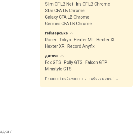
Slim CF LB Net
Iris CF LB Chrome
Star CFA LB Chrome
Galaxy CFA LB Chrome
Germes CFA LB Chrome
геймерське
Racer
Tokyo
Hexter ML
Hexter XL
Hexter XR
Record Anyfix
дитяче
Fox GTS
Polly GTS
Falcon GTP
Ministyle GTS
Питання і побажання по підбору моделі →
адки /