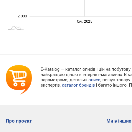
2 000
Січ. 2027
Лип.
Січ. 2025
L
E-Katalog
— каталог описів і цін на побутову
найкращою ціною в інтернет-магазинах. В 
параметрами, детальні
описи
, пошук товару
експертів,
каталог брендів
і багато іншого. 
Про проєкт
Ми в інших