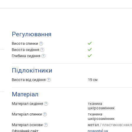
ини
Регулювання
Висота
спинки
Висота
сидіння
Глибина
сидіння
Підлокітники
Висота від
сидіння
19 см
Матеріал
Матеріал
сидіння
тканина
шкірозамінник
Матеріал
спинки
тканина
шкірозамінник
Матеріал
основи
метал
/ пластикові накл
Офіційний сайт
nowystyl.ua