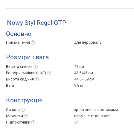
глиб
Nowy Styl Regal GTP
Основне
Призначення
для персоналу
Розміри і вага
Висота
спинки
47 см
Розміри сидіння
(ШхГ)
43.5x45 см
Висота
сидіння
44.5 - 59 см
Вага
9.8 кг
Конструкція
Основа
хрестовина з роликами
Механізм
перманент-контакт
Підлокітники