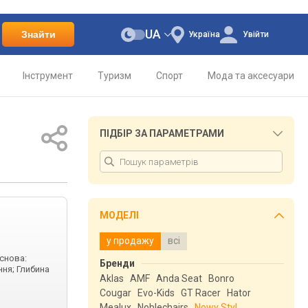
UA
Знайти
Україна
Увійти
Інструмент
Туризм
Спорт
Мода та аксесуари
ПІДБІР ЗА ПАРАМЕТРАМИ
МОДЕЛІ
у продажу
всі
Основа:
Бренди
ння; Глибина
Aklas
AMF
Anda Seat
Bonro
Cougar
Evo-Kids
GT Racer
Hator
Mealux
Noblechairs
Nowy Styl