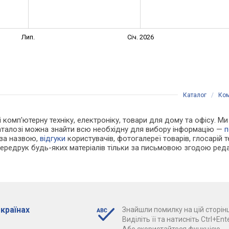
Лип.
Січ. 2026
Каталог
/
Ком
 і комп'ютерну техніку, електроніку, товари для дому та офісу. М
каталозі можна знайти всю необхідну для вибору інформацію —
п
 за назвою,
відгуки
користувачів, фотогалереї товарів, глосарій те
Передрук будь-яких матеріалів тільки за письмовою згодою реда
 країнах
Знайшли помилку на цій сторінц
Виділіть її та натисніть Ctrl+Ente