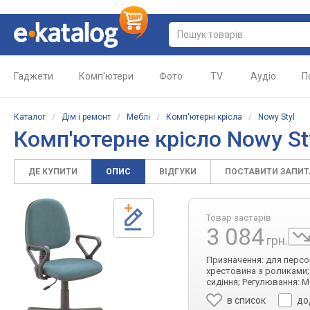
Гаджети
Комп'ютери
Фото
TV
Аудіо
П
Каталог
/
Дім і ремонт
/
Меблі
/
Комп'ютерні крісла
/
Nowy Styl
Комп'ютерне крісло Nowy St
ДЕ КУПИТИ
ОПИС
ВІДГУКИ
ПОСТАВИТИ ЗАПИ
Товар застарів
3 084
грн.
Призначення: для персона
хрестовина з роликами; 
сидіння; Регулювання: М
в список
до