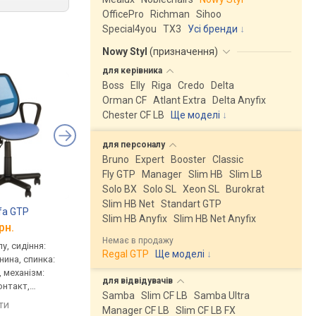
OfficePro
Richman
Sihoo
Special4you
ТX3
Усі бренди
Nowy Styl
(
призначення
)
для
керівника
Boss
Elly
Riga
Credo
Delta
Orman CF
Atlant Extra
Delta Anyfix
Chester CF LB
Ще моделі
↓
для
персоналу
Bruno
Expert
Booster
Classic
Fly GTP
Manager
Slim HB
Slim LB
Solo BX
Solo SL
Xeon SL
Burokrat
Slim HB Net
Standart GTP
lfa GTP
AMF Rugby/AMF-4
Nowy Styl Prestige I
Slim HB Anyfix
Slim HB Net Anyfix
рн.
від 2 999 грн.
від 3 030 грн.
Немає в продажу
у, сидіння:
для персоналу, сидіння:
для персоналу, сидін
Regal GTP
Ще моделі
↓
нина, спинка:
48x45 см, тканина, спинка:
47.5x44 см, тканина, 
, механізм:
53 см, тканина, механізм:
56 см, тканина, механ
для
відвідувачів
онтакт,
перманент-контакт,
перманент-контакт,
Samba
Slim CF LB
Samba Ultra
 висоти,
регулювання: нахилу,
регулювання: висоти
яти
порівняти
порівняти
Manager CF LB
Slim CF LB FX
висоти, жорсткості
глибини