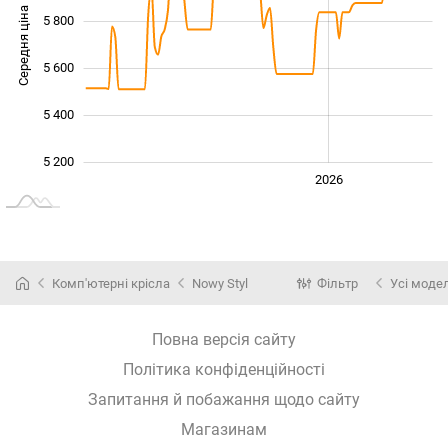
Середня ціна
5 800
5 200
5 600
5 400
5 200
2024
2025
2028
2026
L
Комп'ютерні крісла
Nowy Styl
Фільтр
Усі модел
Повна версія сайту
Політика конфіденційності
Запитання й побажання щодо сайту
Магазинам