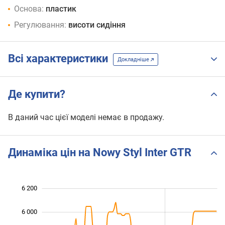
Основа:
пластик
Регулювання:
висоти сидіння
Всі характеристики
Докладніше
Де купити?
В даний час цієї моделі немає в продажу.
Динаміка цін на Nowy Styl Inter GTR
6 200
 800
 000
 400
6 000