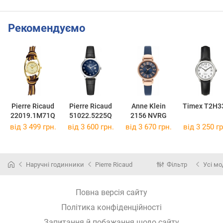
Рекомендуємо
Pierre Ricaud
Pierre Ricaud
Anne Klein
Timex T2H3
22019.1M71Q
51022.5225Q
2156 NVRG
від 3 499 грн.
від 3 600 грн.
від 3 670 грн.
від 3 250 гр
Наручні годинники
Pierre Ricaud
Фільтр
Усі мо
Повна версія сайту
Політика конфіденційності
Запитання й побажання щодо сайту