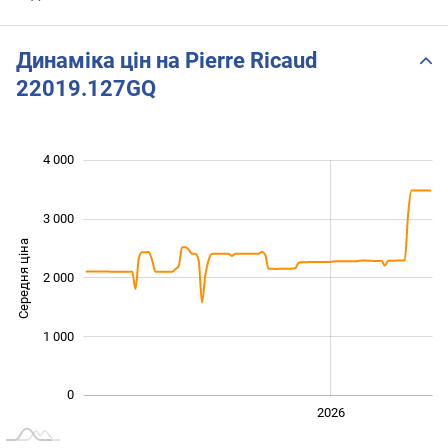
Динаміка цін на Pierre Ricaud
22019.127GQ
4 000
 000
 000
 500
 500
 000
-500
500
3 000
Середня ціна
2 000
1 000
1 000
0
2024
2025
2028
2026
L