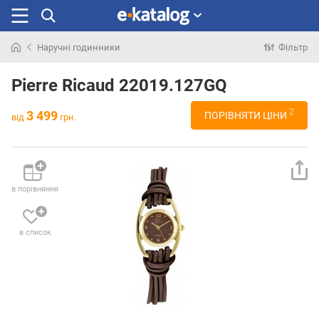
Наручні годинники
Фільтр
Шукали
раніше
Pierre Ricaud 22019.127GQ
2
3 499
ПОРІВНЯТИ ЦІНИ
від
грн.
в порівняння
в список