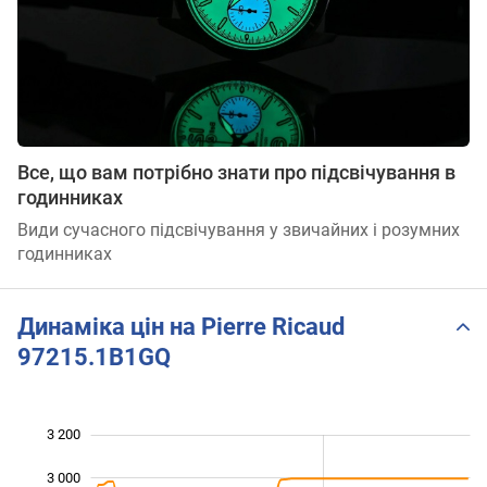
Все, що вам потрібно знати про підсвічування в
годинниках
Види сучасного підсвічування у звичайних і розумних
годинниках
Динаміка цін на Pierre Ricaud
97215.1B1GQ
3 200
 600
 800
 400
3 000