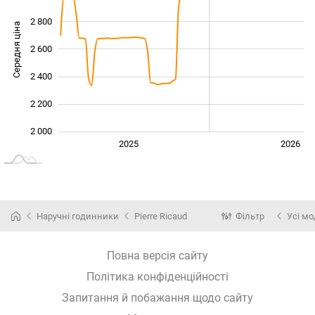
2 800
Середня ціна
2 600
2 000
2 400
2 200
2 000
2027
2025
2026
L
Наручні годинники
Pierre Ricaud
Фільтр
Усі мо
Повна версія сайту
Політика конфіденційності
Запитання й побажання щодо сайту