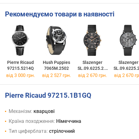
Рекомендуємо товари в наявності
Pierre Ricaud
Hush Puppies
Slazenger
Slazenger
97215.5214Q
7065M.2502
SL.09.6225.2.0
SL.09.6225.
2
3
від 3 000 грн.
від 2 527 грн.
від 2 670 грн.
від 2 670 гр
Pierre Ricaud 97215.1B1GQ
Механізм:
кварцові
Країна походження:
Німеччина
Тип циферблата:
стрілочний