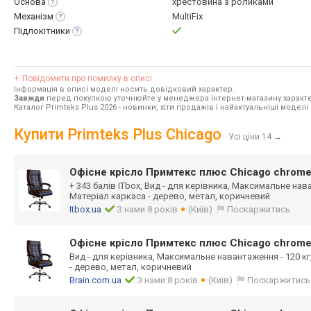
Основа
хрестовина з роликами
Механізм
MultiFix
Підлокітники
Повідомити про помилку в описі
Інформація в описі моделі носить довідковий характер.
Завжди
перед покупкою уточнюйте у менеджера інтернет-магазину характе
Каталог Primteks Plus 2026
- новинки, хіти продажів і найактуальніші моделі 
Купити Primteks Plus Chicago
Усі ціни 14
→
Офісне крісло Примтекс плюс Chicago chrome
+ 343 балів ITbox, Вид - для керівника, Максимальне нава
Матеріал каркаса - дерево, метал, коричневий
Itbox.ua
З нами 8 років
(Київ)
Поскаржитись
Офісне крісло Примтекс плюс Chicago chrome
Вид - для керівника, Максимальне навантаження - 120 кг
- дерево, метал, коричневий
Brain.com.ua
З нами 8 років
(Київ)
Поскаржитись