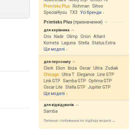
Primteks Plus
Richman
Sihoo
Special4you
ТX3
Усі бренди
Primteks Plus
(
призначення
)
для
керівника
Orix
Nadir
Olimp
Orion
Atlant
Kometa
Laguna
Stella
Status Extra
Ще моделі
↓
для
персоналу
Clerk
Elion
Ibiza
Oscar
Ultra
Zodiak
Chicago
Ultra T
Elegance
Line GTP
Link GTP
Samba GTP
Optima GTP
Oscar Lite
Stella GTP
Jupiter GTP
Ще моделі
↓
для
відвідувачів
Samba
Питання і побажання по підбору моделі →