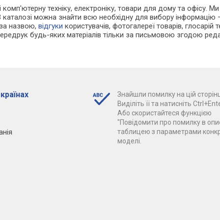
і комп'ютерну техніку, електроніку, товари для дому та офісу. М
В каталозі можна знайти всю необхідну для вибору інформацію
 за назвою,
відгуки
користувачів, фотогалереї товарів, глосарій те
Передрук будь-яких матеріалів тільки за письмовою згодою реда
 країнах
Знайшли помилку на цій сторінц
Виділіть її та натисніть Ctrl+Ente
Або скористайтеся функцією
"Повідомити про помилку в опис
анія
таблицею з параметрами конк
моделі.