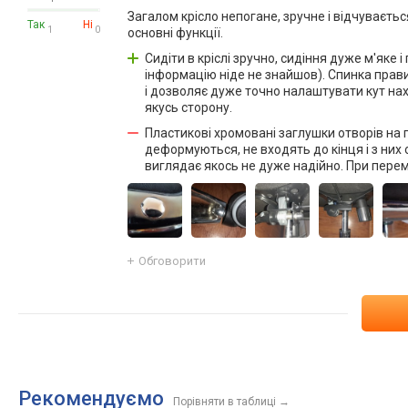
Загалом крісло непогане, зручне і відчуваєть
Так
Ні
1
0
основні функції.
Сидіти в кріслі зручно, сидіння дуже м'яке
інформацію ніде не знайшов). Спинка прав
і дозволяє дуже точно налаштувати кут нахи
якусь сторону.
Пластикові хромовані заглушки отворів на п
деформуються, не входять до кінця і з них
виглядає якось не дуже надійно. При перем
Обговорити
Рекомендуємо
Порівняти в таблиці
→