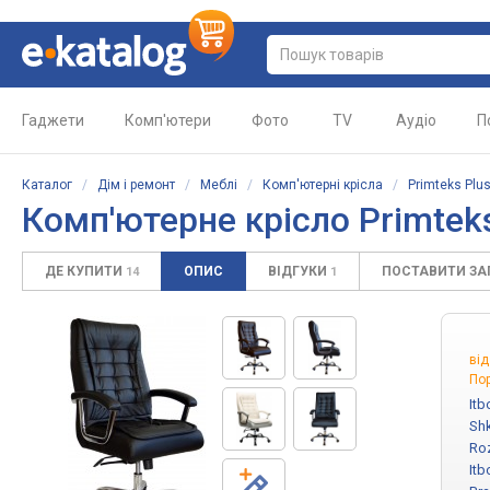
Гаджети
Комп'ютери
Фото
TV
Аудіо
П
Каталог
/
Дім і ремонт
/
Меблі
/
Комп'ютерні крісла
/
Primteks Plu
Комп'ютерне крісло Primteks
ДЕ КУПИТИ
ОПИС
ВІДГУКИ
ПОСТАВИТИ З
14
1
ві
Пор
Itb
Sh
Ro
Itb