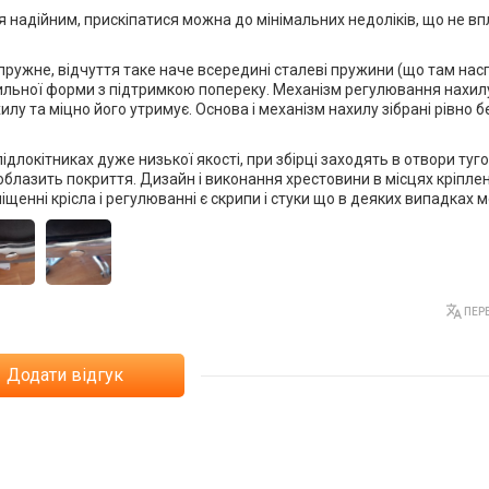
ся надійним, прискіпатися можна до мінімальних недоліків, що не в
 і пружне, відчуття таке наче всередині сталеві пружини (що там нас
ильної форми з підтримкою попереку. Механізм регулювання нахил
лу та міцно його утримує. Основа і механізм нахилу зібрані рівно б
ідлокітниках дуже низької якості, при збірці заходять в отвори туго
 облазить покриття. Дизайн і виконання хрестовини в місцях кріпле
іщенні крісла і регулюванні є скрипи і стуки що в деяких випадках
ПЕРЕ
Додати відгук