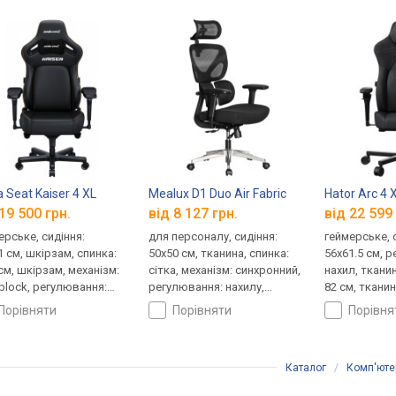
 Seat Kaiser 4 XL
Mealux D1 Duo Air Fabric
Hator Arc 4 
19 500 грн.
від 8 127 грн.
від 22 599 
ерське, сидіння:
для персоналу, сидіння:
геймерське, 
1 см, шкірзам, спинка:
50x50 см, тканина, спинка:
56x61.5 см, 
 см, шкірзам, механізм:
сітка, механізм: синхронний,
нахил, тканин
iblock, регулювання:
регулювання: нахилу,
82 см, тканин
лу, висоти, жорсткості
висоти, глибини, жорсткості
синхронний, 
порівняти
порівняти
порівн
нахилу, висот
жорсткості
Каталог
/
Комп'ютер