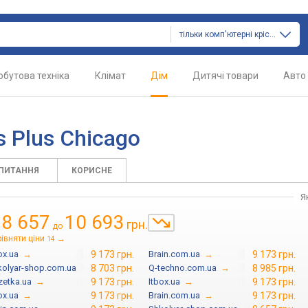
тільки комп'ютерні крісла
обутова техніка
Клімат
Дім
Дитячі товари
Авто
s
 Plus Chicago
АПИТАННЯ
КОРИСНЕ
Я
8 657
10 693
грн.
д
до
івняти ціни
→
14
ox.ua
→
9 173 грн.
Brain.com.ua
→
9 173 грн.
kolyar-shop.com.ua
→
8 703 грн.
Q-techno.com.ua
→
8 985 грн.
zetka.ua
→
9 173 грн.
Itbox.ua
→
9 173 грн.
ox.ua
→
9 173 грн.
Brain.com.ua
→
9 173 грн.