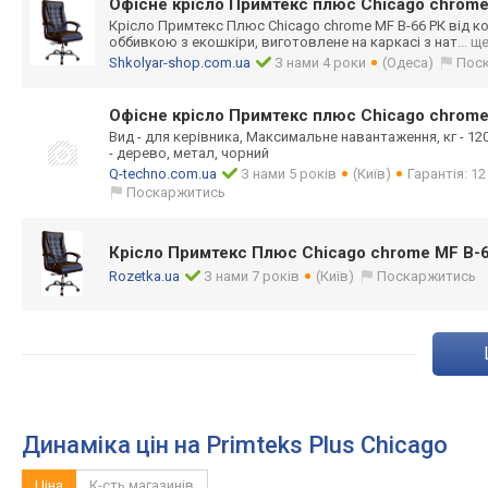
Офісне крісло Примтекс плюс Chicago chrome
Крісло Примтекс Плюс Chicago chrome MF B-66 РК від к
оббивкою з екошкіри, виготовлене на каркасі з нат
... щ
Shkolyar-shop.com.ua
З нами 4 роки
(Одеса)
Пос
Офісне крісло Примтекс плюс Chicago chrome
Вид - для керівника, Максимальне навантаження, кг - 12
- дерево, метал, чорний
Q-techno.com.ua
З нами 5 років
(Київ)
Гарантія: 12
Поскаржитись
Крісло Примтекс Плюс Chicago chrome MF B-
Rozetka.ua
З нами 7 років
(Київ)
Поскаржитись
Динаміка цін на Primteks Plus Chicago
Ціна
К-сть магазинів