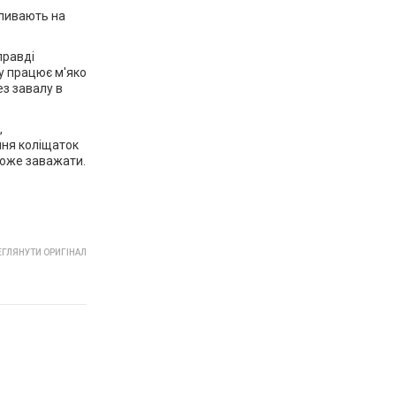
пливають на
правді
у працює м'яко
ез завалу в
,
ння коліщаток
 може заважати.
ГЛЯНУТИ ОРИГІНАЛ