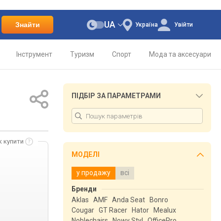
UA
Знайти
Україна
Увійти
Інструмент
Туризм
Спорт
Мода та аксесуари
ПІДБІР ЗА ПАРАМЕТРАМИ
к купити
МОДЕЛІ
у продажу
всі
Бренди
Aklas
AMF
Anda Seat
Bonro
Cougar
GT Racer
Hator
Mealux
Noblechairs
Nowy Styl
OfficePro