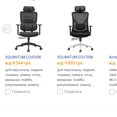
XQUANTUM ECH500K
XQUANTUM ECH700K
Anda
від 8 544 грн.
від 9 859 грн.
від 
для персоналу, сидіння:
для персоналу, сидіння:
гейм
тканина, спинка: сітка,
тканина, спинка: сітка,
54x5
механізм: multifix,
механізм: multifix,
86.5
регулювання: нахилу,
регулювання: нахилу,
mult
висоти, жорсткості
висоти, жорсткості
нахи
порівняти
порівняти