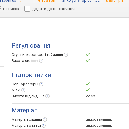
in.com.ua
→
9 173 грн.
Shkolyar-shop.com.ua
→
8 657 грн.
в список
додати до порівняння
Регулювання
Ступінь жорсткості
гойдання
Висота
сидіння
Підлокітники
Повнорозмірні
М'які
Висота від
сидіння
22 см
Матеріал
Матеріал
сидіння
шкірозамінник
Матеріал
спинки
шкірозамінник