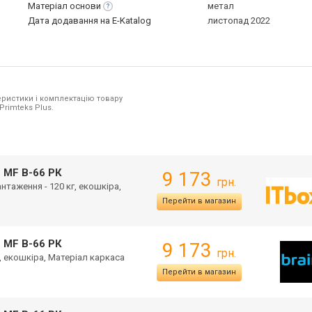
Матеріал
основи
метал
Дата додавання на E-Katalog
листопад 2022
ристики і комплектацію товару
Primteks Plus.
 MF B-66 РК
9 173
грн.
нтаження - 120 кг, екошкіра,
Перейти в магазин
 MF B-66 РК
9 173
грн.
, екошкіра, Матеріал каркаса
Перейти в магазин