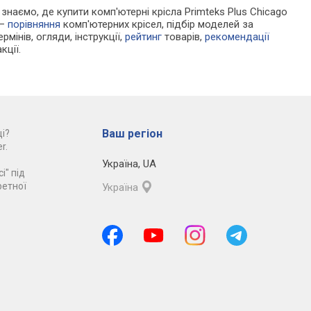
и знаємо, де купити комп'ютерні крісла Primteks Plus Chicago
 —
порівняння
комп'ютерних крісел, підбір моделей за
рмінів, огляди, інструкції,
рейтинг
товарів,
рекомендації
кції.
Ваш регіон
і?
r.
Україна
,
UA
і" під
ретної
Україна