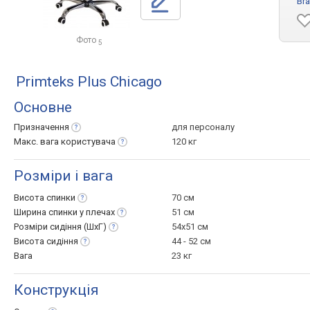
Bra
Фото
5
Primteks Plus Chicago
Основне
Призначення
для персоналу
Макс. вага
користувача
120 кг
Розміри і вага
Висота
спинки
70 см
Ширина спинки у
плечах
51 см
Розміри сидіння
(ШхГ)
54x51 см
Висота
сидіння
44 - 52 см
Вага
23 кг
Конструкція