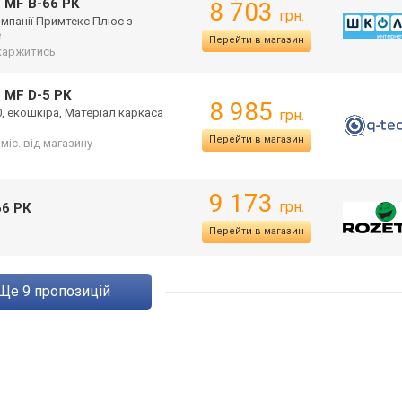
 MF B-66 РК
8 703
грн.
омпанії Примтекс Плюс з
е
Перейти в магазин
каржитись
 MF D-5 РК
8 985
0, екошкіра, Матеріал каркаса
грн.
Перейти в магазин
 міс. від магазину
9 173
грн.
66 РК
Перейти в магазин
ще
9
пропозицій