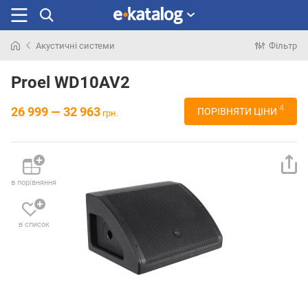
Акустичні системи
Фільтр
Шукали
раніше
Proel WD10AV2
4
26 999 — 32 963
ПОРІВНЯТИ ЦІНИ
грн.
в порівняння
в список