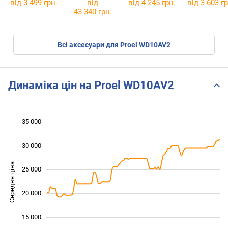
від 3 499 грн.
від
від 4 245 грн.
від 3 603 гр
43 340 грн.
Всі аксесуари для Proel WD10AV2
Динаміка цін на Proel WD10AV2
35 000
 000
 000
0
30 000
Середня ціна
25 000
10 000
20 000
15 000