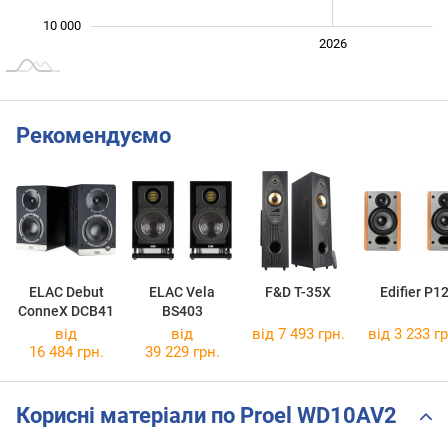
10 000
2024
2025
2028
2026
L
Рекомендуємо
ELAC Debut
ELAC Vela
F&D T-35X
Edifier P1
ConneX DCB41
BS403
від
від
від 7 493 грн.
від 3 233 гр
16 484 грн.
39 229 грн.
Корисні матеріали по Proel WD10AV2