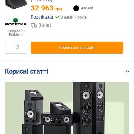
(PR-6528)
32 963
грн.
Rozetka.ua
З нами 7 років
(Київ)
Продавець:
ProMusic
Перейти в магазин
Корисні статті