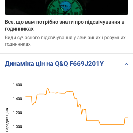
Все, що вам потрібно знати про підсвічування в
годинниках
Види сучасного підсвічування у звичайних і розумних
годинниках
Динаміка цін на Q&Q F669J201Y
1 600
 800
200
400
1 400
Середня ціна
1 200
1 000
1 000