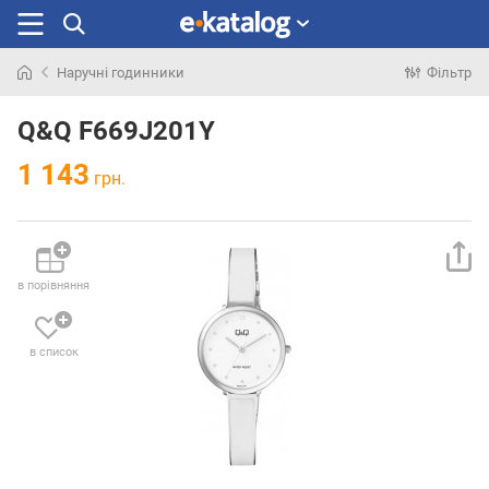
Наручні годинники
Фільтр
Шукали
раніше
Q&Q F669J201Y
1 143
грн.
в порівняння
в список