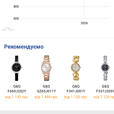
800
600
2024
2025
2028
2026
L
Рекомендуємо
Q&Q
Q&Q
Q&Q
Q&Q
F669J202Y
QZ65J011Y
F341J001Y
F337J205
від 1 143 грн.
від 1 444 грн.
від 1 120 грн.
від 1 120 гр