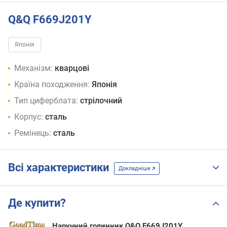
Q&Q F669J201Y
Японія
Механізм:
кварцові
Країна походження:
Японія
Тип циферблата:
стрілочний
Корпус:
сталь
Ремінець:
сталь
Всі характеристики
Докладніше
Де купити?
Наручний годинник Q&Q F669J201Y